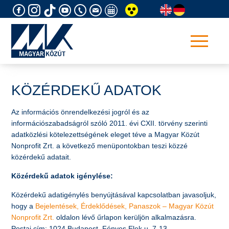
Skip
to
content
KÖZÉRDEKŰ ADATOK
Az információs önrendelkezési jogról és az
információszabadságról szóló 2011. évi CXII. törvény szerinti
adatközlési kötelezettségének eleget téve a Magyar Közút
Nonprofit Zrt. a következő menüpontokban teszi közzé
közérdekű adatait.
Közérdekű adatok igénylése:
Közérdekű adatigénylés benyújtásával kapcsolatban javasoljuk,
hogy a
Bejelentések, Érdeklődések, Panaszok – Magyar Közút
Nonprofit Zrt.
oldalon lévő űrlapon kerüljön alkalmazásra.
Postai cím: 1024 Budapest, Fényes Elek u. 7-13.