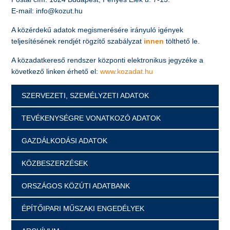
E-mail: info@kozut.hu
A közérdekű adatok megismerésére irányuló igények
teljesítésének rendjét rögzítő szabályzat
innen
tölthető le.
A közadatkereső rendszer központi elektronikus jegyzéke a
következő linken érhető el:
www.kozadat.hu
SZERVEZETI, SZEMÉLYZETI ADATOK
TEVÉKENYSÉGRE VONATKOZÓ ADATOK
GAZDÁLKODÁSI ADATOK
KÖZBESZERZÉSEK
ORSZÁGOS KÖZÚTI ADATBANK
ÉPÍTŐIPARI MŰSZAKI ENGEDÉLYEK