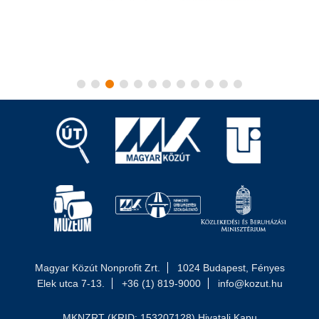
Magyar Közút Nonprofit Zrt.
1024 Budapest, Fényes
Elek utca 7-13.
+36 (1) 819-9000
info@kozut.hu
MKNZRT (KRID: 153207128) Hivatali Kapu