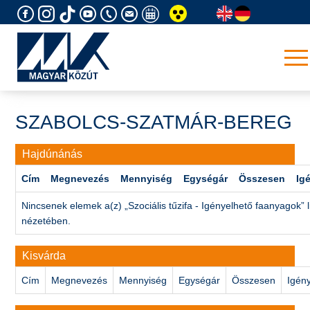
Skip
to
content
SZABOLCS-SZATMÁR-BEREG
Hajdúnánás
Cím
Megnevezés
Mennyiség
Egységár
Összesen
Ig
Nincsenek elemek a(z) „Szociális tűzifa - Igényelhető faanyagok” l
nézetében.
Kisvárda
Cím
Megnevezés
Mennyiség
Egységár
Összesen
Igén