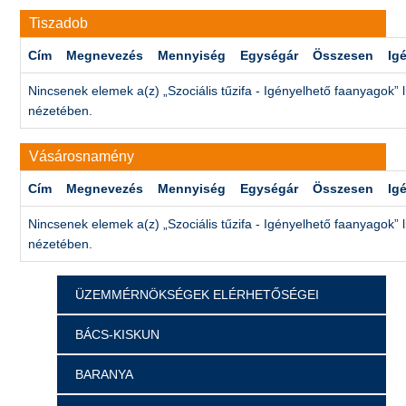
Tiszadob
Cím
Megnevezés
Mennyiség
Egységár
Összesen
Ig
Nincsenek elemek a(z) „Szociális tűzifa - Igényelhető faanyagok” l
nézetében.
Vásárosnamény
Cím
Megnevezés
Mennyiség
Egységár
Összesen
Ig
Nincsenek elemek a(z) „Szociális tűzifa - Igényelhető faanyagok” l
nézetében.
ÜZEMMÉRNÖKSÉGEK ELÉRHETŐSÉGEI
BÁCS-KISKUN
BARANYA