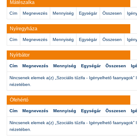
Mátészalka
Cím
Megnevezés
Mennyiség
Egységár
Összesen
Igén
Nyíregyháza
Cím
Megnevezés
Mennyiség
Egységár
Összesen
Igén
Nyírbátor
Cím
Megnevezés
Mennyiség
Egységár
Összesen
Ig
Nincsenek elemek a(z) „Szociális tűzifa - Igényelhető faanyagok” l
nézetében.
Ófehértó
Cím
Megnevezés
Mennyiség
Egységár
Összesen
Ig
Nincsenek elemek a(z) „Szociális tűzifa - Igényelhető faanyagok” l
nézetében.