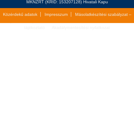
MKNZRT (KRID: 153207128) Hivatali Kapu
Közérdekű adatok
Impresszum
Másolatkészítési szabályzat –
Jogi közlemény
Általános szerződési feltételek
Adatvédelmi
tájékoztató
Akadálymentesítési nyilatkozat