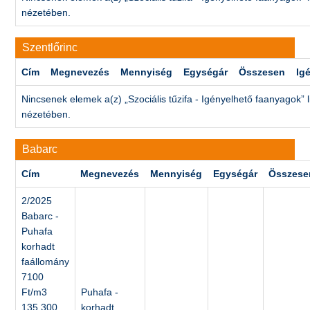
nézetében.
Szentlőrinc
Cím
Megnevezés
Mennyiség
Egységár
Összesen
Ig
Nincsenek elemek a(z) „Szociális tűzifa - Igényelhető faanyagok” l
nézetében.
Babarc
Cím
Megnevezés
Mennyiség
Egységár
Összese
2/2025
Babarc -
Puhafa
korhadt
faállomány
7100
Ft/m3
Puhafa -
135,300
korhadt