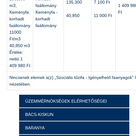
135,300
7 100 Ft
m3;
faállomány
1 409 98
Keményfa
Keményfa -
Ft
40,850
11 000 Ft
korhadt
korhadt
faállomány
faállomány
11000
Ft/m3
40,850 m3
Értéke:
nettó 1
409 980 Ft
Nincsenek elemek a(z) „Szociális tűzifa - Igényelhető faanyagok” l
nézetében.
ÜZEMMÉRNÖKSÉGEK ELÉRHETŐSÉGEI
BÁCS-KISKUN
BARANYA