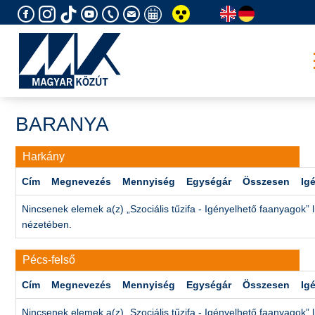
Skip
to
content
BARANYA
Harkány
Cím
Megnevezés
Mennyiség
Egységár
Összesen
Ig
Nincsenek elemek a(z) „Szociális tűzifa - Igényelhető faanyagok” l
nézetében.
Pécs-felső
Cím
Megnevezés
Mennyiség
Egységár
Összesen
Ig
Nincsenek elemek a(z) „Szociális tűzifa - Igényelhető faanyagok” l