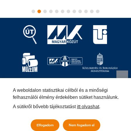
Magyar Közút Nonprofit Zrt.
1024 Budapest, Fényes
A weboldalon statisztikai célból és a minőségi
Elek utca 7-13.
+36 (1) 819-9000
info@kozut.hu
felhasználói élmény érdekében sütiket használunk.
A sütikről bővebb tájékoztatást
itt olvashat
.
MKNZRT (KRID: 153207128) Hivatali Kapu
Közérdekű adatok
Impresszum
Másolatkészítési szabályzat –
Elfogadom
Nem fogadom el
Jogi közlemény
Általános szerződési feltételek
Adatvédelmi