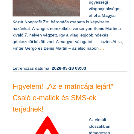
ügyességi
világbajnokságot,
ahol a Magyar
Közút Nonprofit Zrt. háromfős csapata is képviselte
hazánkat. A rangos nemzetközi versenyen Benis Martin a
kiváló 7. helyen végzett, így a világ legjobb hóekés
gépkezelői között zárt. A magyar válogatott – Lisztes Attila,
Pintér Gergő és Benis Martin – az első napon
…
Létrehozás dátuma:
2026-03-18 09:03
Figyelem! „Az e-matricája lejárt” –
Csaló e-mailek és SMS-ek
terjednek!
Az elmúlt
időszakban
tömegesen