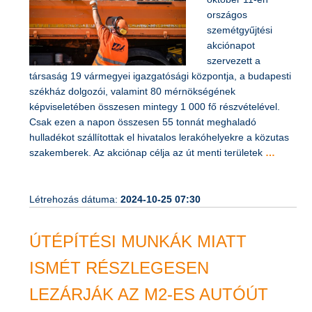
október 11-én
országos
szemétgyűjtési
akciónapot
szervezett a
társaság 19 vármegyei igazgatósági központja, a budapesti
székház dolgozói, valamint 80 mérnökségének
képviseletében összesen mintegy 1 000 fő részvételével.
Csak ezen a napon összesen 55 tonnát meghaladó
hulladékot szállítottak el hivatalos lerakóhelyekre a közutas
szakemberek. Az akciónap célja az út menti területek
…
Létrehozás dátuma:
2024-10-25 07:30
ÚTÉPÍTÉSI MUNKÁK MIATT
ISMÉT RÉSZLEGESEN
LEZÁRJÁK AZ M2-ES AUTÓÚT