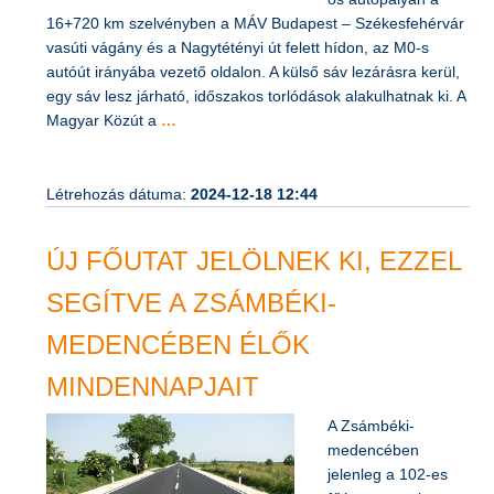
os autópályán a
16+720 km szelvényben a MÁV Budapest – Székesfehérvár
vasúti vágány és a Nagytétényi út felett hídon, az M0-s
autóút irányába vezető oldalon. A külső sáv lezárásra kerül,
egy sáv lesz járható, időszakos torlódások alakulhatnak ki. A
Magyar Közút a
…
Létrehozás dátuma:
2024-12-18 12:44
ÚJ FŐUTAT JELÖLNEK KI, EZZEL
SEGÍTVE A ZSÁMBÉKI-
MEDENCÉBEN ÉLŐK
MINDENNAPJAIT
A Zsámbéki-
medencében