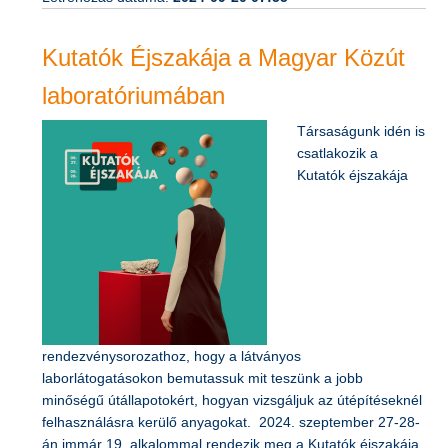
Létrehozás dátuma:
2024-09-20 07:55
Kutatók Éjszakája a Magyar Közút
laboratóriumában
Társaságunk idén is
csatlakozik a
Kutatók éjszakája
rendezvénysorozathoz, hogy a látványos
laborlátogatásokon bemutassuk mit teszünk a jobb
minőségű útállapotokért, hogyan vizsgáljuk az útépítéseknél
felhasználásra kerülő anyagokat. 2024. szeptember 27-28-