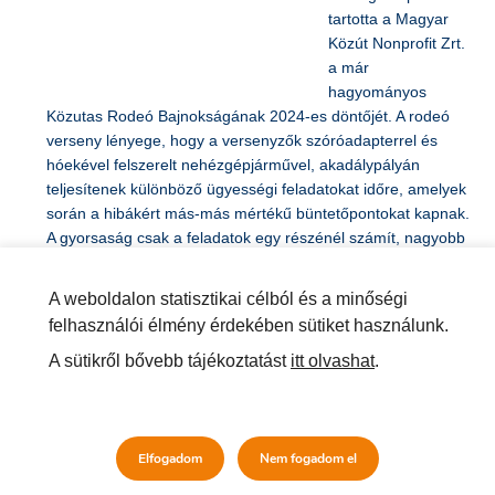
Drivingcamp-ben
tartotta a Magyar
Közút Nonprofit Zrt.
a már
hagyományos
Közutas Rodeó Bajnokságának 2024-es döntőjét. A rodeó
verseny lényege, hogy a versenyzők szóróadapterrel és
hóekével felszerelt nehézgépjárművel, akadálypályán
teljesítenek különböző ügyességi feladatokat időre, amelyek
során a hibákért más-más mértékű büntetőpontokat kapnak.
A gyorsaság csak a feladatok egy részénél számít, nagyobb
hangsúly
…
A weboldalon statisztikai célból és a minőségi
felhasználói élmény érdekében sütiket használunk.
Létrehozás dátuma:
A sütikről bővebb tájékoztatást
2024-09-16 08:44
itt olvashat
.
SORON KÍVÜLI DILATÁCIÓS
Elfogadom
Nem fogadom el
SZERKEZET* JAVÍTÁS