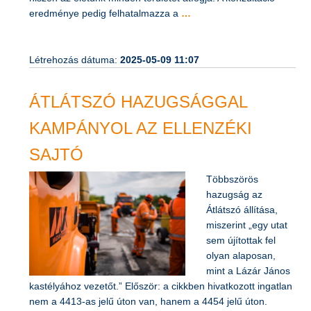
eredménye pedig felhatalmazza a
…
Létrehozás dátuma:
2025-05-09 11:07
ÁTLÁTSZÓ HAZUGSÁGGAL
KAMPÁNYOL AZ ELLENZÉKI
SAJTÓ
Többszörös
hazugság az
Átlátszó állítása,
miszerint „egy utat
sem újítottak fel
olyan alaposan,
mint a Lázár János
kastélyához vezetőt.” Először: a cikkben hivatkozott ingatlan
nem a 4413-as jelű úton van, hanem a 4454 jelű úton.