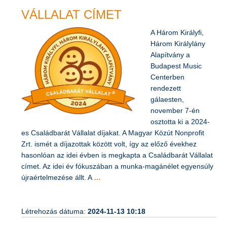
ELNYERTE A CSALÁDBARÁT
VÁLLALAT CÍMET
A Három Királyfi,
Három Királylány
Alapítvány a
Budapest Music
Centerben
rendezett
gálaesten,
november 7-én
osztotta ki a 2024-
es Családbarát Vállalat díjakat. A Magyar Közút Nonprofit
Zrt. ismét a díjazottak között volt, így az előző évekhez
hasonlóan az idei évben is megkapta a Családbarát Vállalat
címet. Az idei év fókuszában a munka-magánélet egyensúly
újraértelmezése állt. A
…
Létrehozás dátuma:
2024-11-13 10:18