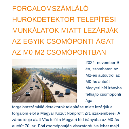
FORGALOMSZÁMLÁLÓ
HUROKDETEKTOR TELEPÍTÉSI
MUNKÁLATOK MIATT LEZÁRJÁK
AZ EGYIK CSOMÓPONTI ÁGAT
AZ M0-M2 CSOMÓPONTBAN
2024. november 9-
én, szombaton az
M2-es autóútról az
M0-ás autóút
Megyeri híd irányba
felhajtó csomóponti
ágat
forgalomszámláló detektorok telepítése miatt lezárják a
forgalom elől a Magyar Közút Nonprofit Zrt. szakemberei. A
zárás ideje alatt Vác felől a Megyeri híd irányába az M0-ás