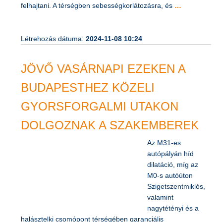
autóút 70. sz. Fóti csomópontján visszafordulva lehet majd
felhajtani. A térségben sebességkorlátozásra, és
…
Létrehozás dátuma:
2024-11-08 10:24
JÖVŐ VASÁRNAPI EZEKEN A
BUDAPESTHEZ KÖZELI
GYORSFORGALMI UTAKON
DOLGOZNAK A SZAKEMBEREK
Az M31-es
autópályán híd
dilatáció, míg az
M0-s autóúton
Szigetszentmiklós,
valamint
nagytétényi és a