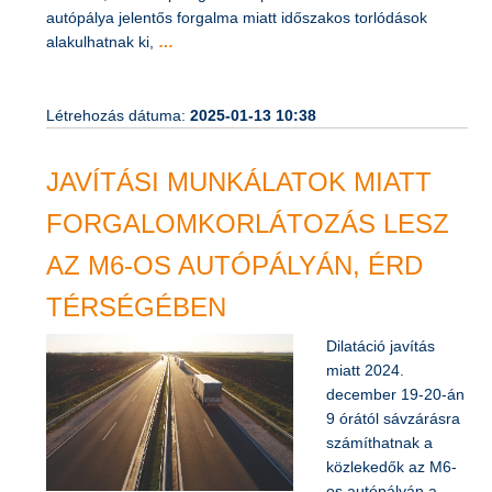
kivezető, délután pedig a Budapest felé tartó oldalon. Az
autópálya jelentős forgalma miatt időszakos torlódások
alakulhatnak ki,
…
Létrehozás dátuma:
2025-01-13 10:38
JAVÍTÁSI MUNKÁLATOK MIATT
FORGALOMKORLÁTOZÁS LESZ
AZ M6-OS AUTÓPÁLYÁN, ÉRD
TÉRSÉGÉBEN
Dilatáció javítás
miatt 2024.
december 19-20-án
9 órától sávzárásra
számíthatnak a
közlekedők az M6-