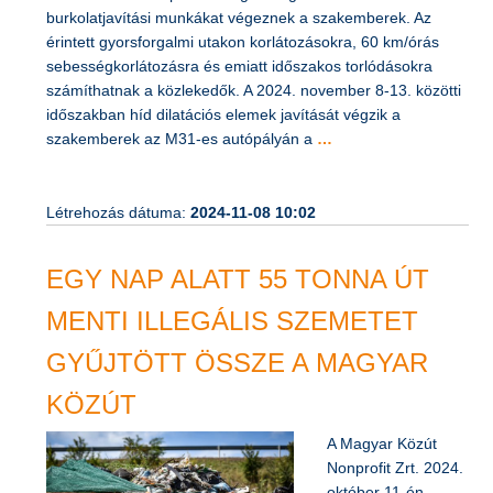
halásztelki csomópont térségében garanciális
burkolatjavítási munkákat végeznek a szakemberek. Az
érintett gyorsforgalmi utakon korlátozásokra, 60 km/órás
sebességkorlátozásra és emiatt időszakos torlódásokra
számíthatnak a közlekedők. A 2024. november 8-13. közötti
időszakban híd dilatációs elemek javítását végzik a
szakemberek az M31-es autópályán a
…
Létrehozás dátuma:
2024-11-08 10:02
EGY NAP ALATT 55 TONNA ÚT
MENTI ILLEGÁLIS SZEMETET
GYŰJTÖTT ÖSSZE A MAGYAR
KÖZÚT
A Magyar Közút
Nonprofit Zrt. 2024.