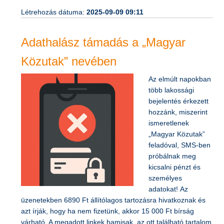
Létrehozás dátuma:
2025-09-09 09:11
Adathalász támadás a „Magyar
Közutak” nevében
Az elmúlt napokban
több lakossági
bejelentés érkezett
hozzánk, miszerint
ismeretlenek
„Magyar Közutak”
feladóval, SMS-ben
próbálnak meg
kicsalni pénzt és
személyes
adatokat! Az
üzenetekben 6890 Ft állítólagos tartozásra hivatkoznak és
azt írják, hogy ha nem fizetünk, akkor 15 000 Ft bírság
várható. A megadott linkek hamisak, az ott található tartalom