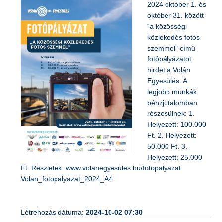
2024 október 1. és
október 31. között
“a közösségi
közlekedés fotós
szemmel” című
fotópályázatot
hirdet a Volán
Egyesülés. A
legjobb munkák
pénzjutalomban
részesülnek: 1.
Helyezett: 100.000
Ft. 2. Helyezett:
50.000 Ft. 3.
Helyezett: 25.000
Ft. Részletek: www.volanegyesules.hu/fotopalyazat
Volan_fotopalyazat_2024_A4