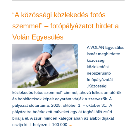
“A közösségi közlekedés fotós
szemmel” – fotópályázatot hirdet a
Volán Egyesülés
​A VOLÁN Egyesülés
ismét meghirdette
közösségi
közlekedést
népszerűsítő
fotópályázatát
„Közösségi
közlekedés fotós szemmel” címmel, ahová lelkes amatőrök
és hobbifotósok képeit egyaránt várják a szervezők. A
pályázat időtartama: 2025. október 1. – október 31. A
pályázatra beérkezett műveket egy öt tagból álló zsűri
bírálja el. A zsűri minden kategóriában az alábbi díjakat
osztja ki: I. helyezett: 100.000
…