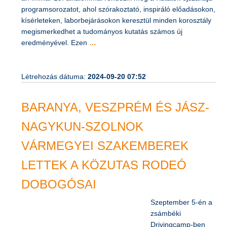
án immár 19. alkalommal rendezik meg a Kutatók éjszakája
programsorozatot, ahol szórakoztató, inspiráló előadásokon,
kísérleteken, laborbejárásokon keresztül minden korosztály
megismerkedhet a tudományos kutatás számos új
eredményével. Ezen
…
Létrehozás dátuma:
2024-09-20 07:52
BARANYA, VESZPRÉM ÉS JÁSZ-
NAGYKUN-SZOLNOK
VÁRMEGYEI SZAKEMBEREK
LETTEK A KÖZUTAS RODEÓ
DOBOGÓSAI
Szeptember 5-én a
zsámbéki