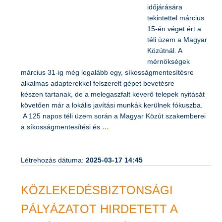
időjárására
tekintettel március
15-én véget ért a
téli üzem a Magyar
Közútnál. A
mérnökségek
március 31-ig még
legalább egy, síkosságmentesítésre alkalmas adapterekkel
felszerelt gépet bevetésre készen tartanak, de a
melegaszfalt keverő telepek nyitását követően már a lokális
javítási munkák kerülnek fókuszba. A 125 napos téli üzem
során a Magyar Közút szakemberei a síkosságmentesítési
és
…
Létrehozás dátuma:
2025-03-17 14:45
KÖZLEKEDÉSBIZTONSÁGI
PÁLYÁZATOT HIRDETETT A