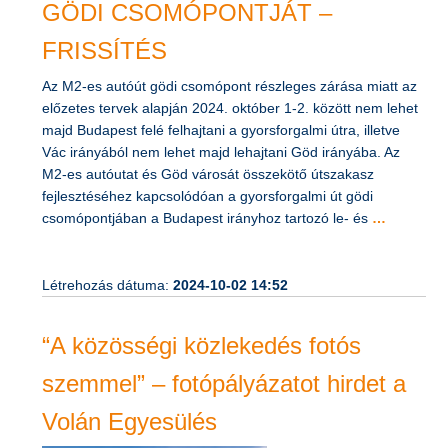
GÖDI CSOMÓPONTJÁT –
FRISSÍTÉS
Az M2-es autóút gödi csomópont részleges zárása miatt az
előzetes tervek alapján 2024. október 1-2. között nem lehet
majd Budapest felé felhajtani a gyorsforgalmi útra, illetve
Vác irányából nem lehet majd lehajtani Göd irányába. Az
M2-es autóutat és Göd városát összekötő útszakasz
fejlesztéséhez kapcsolódóan a gyorsforgalmi út gödi
csomópontjában a Budapest irányhoz tartozó le- és
…
Létrehozás dátuma:
2024-10-02 14:52
“A közösségi közlekedés fotós
szemmel” – fotópályázatot hirdet a
Volán Egyesülés