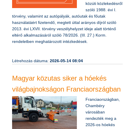
közúti közlekedésről
szóló 1988. évi I.
törvény, valamint az autópályák, autóutak és főutak
használatáért fizetendő, megtett úttal arányos díjról szóló
2013. évi LXVII. törvény veszélyhelyzet ideje alatt történő
eltérő alkalmazásáról szóló 78/2026. (III. 27.) Korm.
rendeletben meghatározott intézkedések.
Létrehozás dátuma:
2026-05-14 08:04
Magyar közutas siker a hóekés
világbajnokságon Franciaországban
Franciaországban,
Chambéry
városában
rendezték meg a
2026-os hóekés