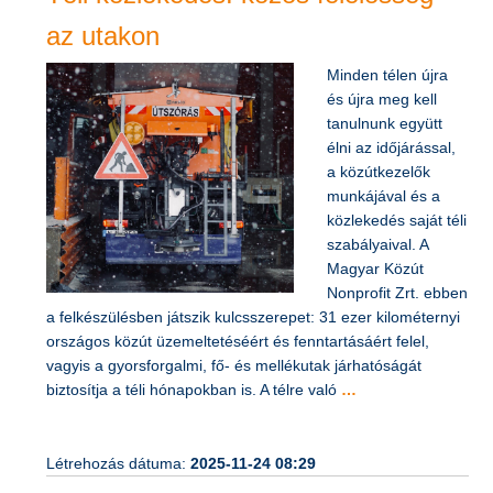
az utakon
Minden télen újra
és újra meg kell
tanulnunk együtt
élni az időjárással,
a közútkezelők
munkájával és a
közlekedés saját téli
szabályaival. A
Magyar Közút
Nonprofit Zrt. ebben
a felkészülésben játszik kulcsszerepet: 31 ezer kilométernyi
országos közút üzemeltetéséért és fenntartásáért felel,
vagyis a gyorsforgalmi, fő- és mellékutak járhatóságát
biztosítja a téli hónapokban is. A télre való
…
Létrehozás dátuma:
2025-11-24 08:29