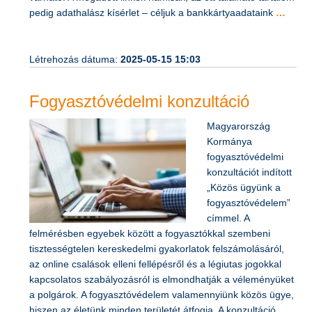
pedig adathalász kísérlet – céljuk a bankkártyaadataink
…
Létrehozás dátuma:
2025-05-15 15:03
Fogyasztóvédelmi konzultáció
Magyarország
Kormánya
fogyasztóvédelmi
konzultációt indított
„Közös ügyünk a
fogyasztóvédelem”
címmel. A
felmérésben egyebek között a fogyasztókkal szembeni
tisztességtelen kereskedelmi gyakorlatok felszámolásáról,
az online csalások elleni fellépésről és a légiutas jogokkal
kapcsolatos szabályozásról is elmondhatják a véleményüket
a polgárok. A fogyasztóvédelem valamennyiünk közös ügye,
hiszen az életünk minden területét átfogja. A konzultáció