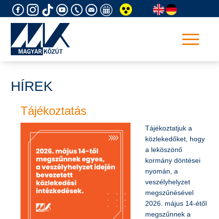
Skip
to
content
HÍREK
Tájékoztatás
Tájékoztatjuk a
közlekedőket, hogy
a leköszönő
kormány döntései
nyomán, a
veszélyhelyzet
megszűnésével
2026. május 14-étől
megszűnnek a