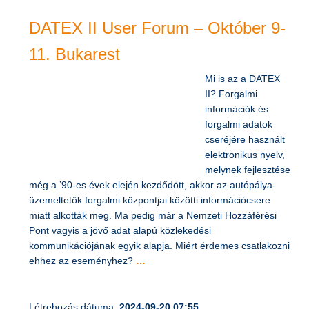
Létrehozás dátuma:
2024-10-02 07:30
DATEX II User Forum – Október 9-
11. Bukarest
Mi is az a DATEX
II? Forgalmi
információk és
forgalmi adatok
cseréjére használt
elektronikus nyelv,
melynek fejlesztése
még a ’90-es évek elején kezdődött, akkor az autópálya-
üzemeltetők forgalmi központjai közötti információcsere
miatt alkották meg. Ma pedig már a Nemzeti Hozzáférési
Pont vagyis a jövő adat alapú közlekedési
kommunikációjának egyik alapja. Miért érdemes csatlakozni
ehhez az eseményhez?
…