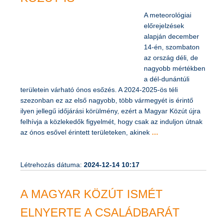
KÖZÚT IS
A meteorológiai
előrejelzések
alapján december
14-én, szombaton
az ország déli, de
nagyobb mértékben
a dél-dunántúli
területein várható ónos esőzés. A 2024-2025-ös téli
szezonban ez az első nagyobb, több vármegyét is érintő
ilyen jellegű időjárási körülmény, ezért a Magyar Közút újra
felhívja a közlekedők figyelmét, hogy csak az induljon útnak
az ónos esővel érintett területeken, akinek
…
Létrehozás dátuma:
2024-12-14 10:17
A MAGYAR KÖZÚT ISMÉT