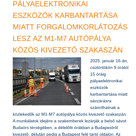
PÁLYAELEKTRONIKAI
ESZKÖZÖK KARBANTARTÁSA
MIATT FORGALOMKORLÁTOZÁS
LESZ AZ M1-M7 AUTÓPÁLYA
KÖZÖS KIVEZETŐ SZAKASZÁN
2025. január 16-án,
csütörtökön 9 órától
15 óráig
pályaelektronikai
eszközök
karbantartása miatt
sávzárásra
számíthatnak a
közlekedők az M1-M7 autópálya közös kivezető szakaszán.
A munkálatok idejére a szakemberek lezárják a belső sávot
Budaörs térségében, a délelőtti órákban a Budapestről