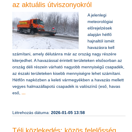
az aktuális útviszonyokról
A jelenlegi
meteorológiai
előrejelzések
alapján hétfő
hajnaltól ismét
havazásra kell
számítani, amely délutánra már az ország nagy részére
kiterjedhet. A havazással érintett területeken elsősorban az
ország déli részein várható nagyobb mennyiségű csapadék,
az északi területeken kisebb mennyiségre lehet számítani.
Hétfőn napközben a keleti vármegyékben a havazás mellett
vegyes halmazállapotú csapadék is valószínű (eső, havas
eső,
…
Létrehozás dátuma:
2026-01-05 13:58
Téli közlekedés: közös felelősség