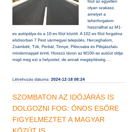
jelenleg a 102-es
főút az egyetlen
olyan szakasz,
amelyet a
teherforgalom
használhat az M1-
es autópálya és a 10-es főút között. A 102-es főút forgalma
elsősorban 7 Pest vármegyei település, Herceghalom,
Zsámbék, Tök, Perbál, Tinnye, Piliscsaba és Pilisjászfalu
mindennapjait érinti. Hosszú távon az M100-as autóút oldja
majd meg ezt a helyzetet, de annak megépítéséig
…
Létrehozás dátuma:
2024-12-18 08:24
SZOMBATON AZ IDŐJÁRÁS IS
DOLGOZNI FOG: ÓNOS ESŐRE
FIGYELMEZTET A MAGYAR