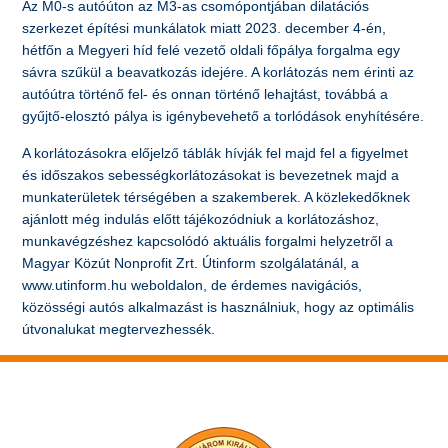
Az M0-s autóúton az M3-as csomópontjában dilatációs
szerkezet építési munkálatok miatt 2023. december 4-én,
hétfőn a Megyeri híd felé vezető oldali főpálya forgalma egy
sávra szűkül a beavatkozás idejére. A korlátozás nem érinti az
autóútra történő fel- és onnan történő lehajtást, továbbá a
gyűjtő-elosztó pálya is igénybevehető a torlódások enyhítésére.
A korlátozásokra előjelző táblák hívják fel majd fel a figyelmet
és időszakos sebességkorlátozásokat is bevezetnek majd a
munkaterületek térségében a szakemberek. A közlekedőknek
ajánlott még indulás előtt tájékozódniuk a korlátozáshoz,
munkavégzéshez kapcsolódó aktuális forgalmi helyzetről a
Magyar Közút Nonprofit Zrt. Útinform szolgálatánál, a
www.utinform.hu weboldalon, de érdemes navigációs,
közösségi autós alkalmazást is használniuk, hogy az optimális
útvonalukat megtervezhessék.