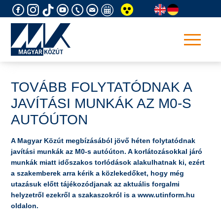
Skip
to
content
TOVÁBB FOLYTATÓDNAK A
JAVÍTÁSI MUNKÁK AZ M0-S
AUTÓÚTON
A Magyar Közút megbízásából jövő héten folytatódnak
javítási munkák az M0-s autóúton. A korlátozásokkal járó
munkák miatt időszakos torlódások alakulhatnak ki, ezért
a szakemberek arra kérik a közlekedőket, hogy még
utazásuk előtt tájékozódjanak az aktuális forgalmi
helyzetről ezekről a szakaszokról is a www.utinform.hu
oldalon.