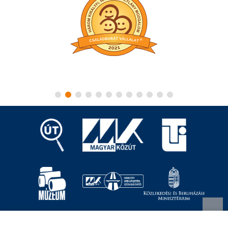
Magyar Közút Nonprofit Zrt.
1024 Budapest, Fényes