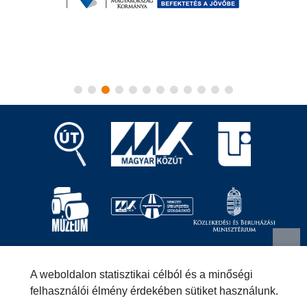
Magyar Közút Nonprofit Zrt.
1024 Budapest, Fényes
A weboldalon statisztikai célból és a minőségi
Elek utca 7-13.
+36 (1) 819-9000
info@kozut.hu
felhasználói élmény érdekében sütiket használunk.