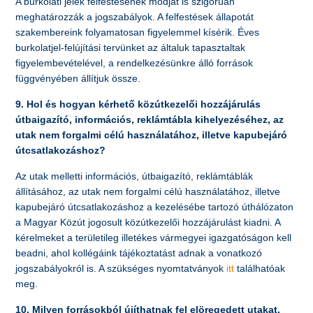
A burkolati jelek felfestésének módját is szigorúan
meghatározzák a jogszabályok. A felfestések állapotát
szakembereink folyamatosan figyelemmel kísérik. Éves
burkolatjel-felújítási tervünket az általuk tapasztaltak
figyelembevételével, a rendelkezésünkre álló források
függvényében állítjuk össze.
9. Hol és hogyan kérhető közútkezelői hozzájárulás
útbaigazító, információs, reklámtábla kihelyezéséhez, az
utak nem forgalmi célú használatához, illetve kapubejáró
útcsatlakozáshoz?
Az utak melletti információs, útbaigazító, reklámtáblák
állításához, az utak nem forgalmi célú használatához, illetve
kapubejáró útcsatlakozáshoz a kezelésébe tartozó úthálózaton
a Magyar Közút jogosult közútkezelői hozzájárulást kiadni. A
kérelmeket a területileg illetékes vármegyei igazgatóságon kell
beadni, ahol kollégáink tájékoztatást adnak a vonatkozó
jogszabályokról is. A szükséges nyomtatványok
itt
találhatóak
meg.
10. Milyen forrásokból újíthatnak fel elöregedett utakat,