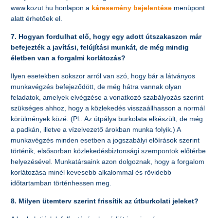
www.kozut.hu honlapon a
káresemény bejelentése
menüpont
alatt érhetőek el.
7. Hogyan fordulhat elő, hogy egy adott útszakaszon már
befejezték a javítási, felújítási munkát, de még mindig
életben van a forgalmi korlátozás?
Ilyen esetekben sokszor arról van szó, hogy bár a látványos
munkavégzés befejeződött, de még hátra vannak olyan
feladatok, amelyek elvégzése a vonatkozó szabályozás szerint
szükséges ahhoz, hogy a közlekedés visszaállhasson a normál
körülmények közé. (Pl.: Az útpálya burkolata elkészült, de még
a padkán, illetve a vízelvezető árokban munka folyik.) A
munkavégzés minden esetben a jogszabályi előírások szerint
történik, elsősorban közlekedésbiztonsági szempontok előtérbe
helyezésével. Munkatársaink azon dolgoznak, hogy a forgalom
korlátozása minél kevesebb alkalommal és rövidebb
időtartamban történhessen meg.
8. Milyen ütemterv szerint frissítik az útburkolati jeleket?