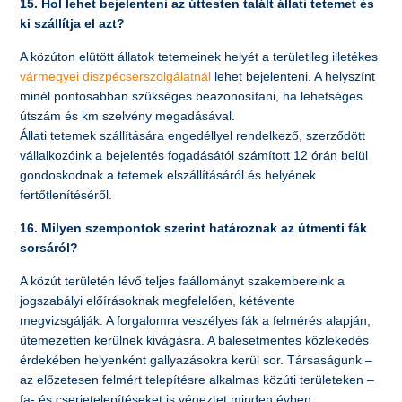
15. Hol lehet bejelenteni az úttesten talált állati tetemet és
ki szállítja el azt?
A közúton elütött állatok tetemeinek helyét a területileg illetékes
vármegyei diszpécserszolgálatnál
lehet bejelenteni. A helyszínt
minél pontosabban szükséges beazonosítani, ha lehetséges
útszám és km szelvény megadásával.
Állati tetemek szállítására engedéllyel rendelkező, szerződött
vállalkozóink a bejelentés fogadásától számított 12 órán belül
gondoskodnak a tetemek elszállításáról és helyének
fertőtlenítéséről.
16. Milyen szempontok szerint határoznak az útmenti fák
sorsáról?
A közút területén lévő teljes faállományt szakembereink a
jogszabályi előírásoknak megfelelően, kétévente
megvizsgálják. A forgalomra veszélyes fák a felmérés alapján,
ütemezetten kerülnek kivágásra. A balesetmentes közlekedés
érdekében helyenként gallyazásokra kerül sor. Társaságunk –
az előzetesen felmért telepítésre alkalmas közúti területeken –
fa- és cserjetelepítéseket is végeztet minden évben.