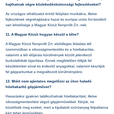
hajthatnak végre közlekedésbiztonsági fejlesztéseket?
Az országos úthálózatot érintő felújítási munkákra, illetve
fejlesztések végrehajtására hazai és európai uniós forrásokból
van lehetősége a Magyar Közút Nonprofit Zrt.-nek.
11. A Magyar Közút hogyan készül a télre?
A Magyar Közút Nonprofit Zrt. elsődleges feladata téli
üzemmódban a síkosságmentesítés és a hóeltakarítás,
valamint a téli időjárási körülmények között jelentkező
burkolathibák kijavítása. Ennek megfelelően töltjük fel
készleteinket sóval és érdesítő anyagokkal, valamint készítjük
fel gépparkunkat a megváltozott körülményekre.
12. Miért nem ajánlatos megelőzni az úton haladó
hóeltakarító gépjárművet?
Havazáskor gyakran találkozhatnak hóeltakarítást, illetve
síkosságmentesítést végző gépjárművekkel. Kérjük, ne
közelítsék meg ezeket, mert a kijuttatott szóróanyag felpattanva
kárt tehet járművükben.