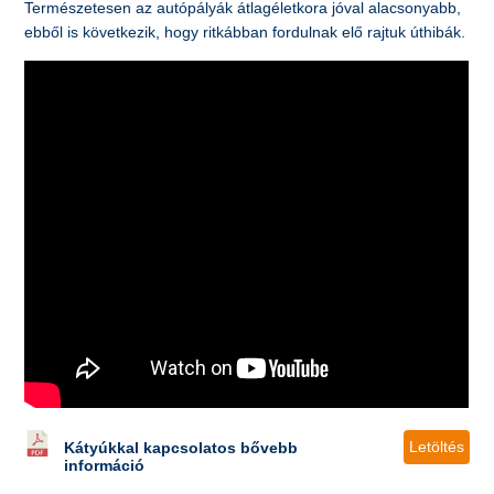
Természetesen az autópályák átlagéletkora jóval alacsonyabb,
ebből is következik, hogy ritkábban fordulnak elő rajtuk úthibák.
Letöltés
Kátyúkkal kapcsolatos bővebb
információ