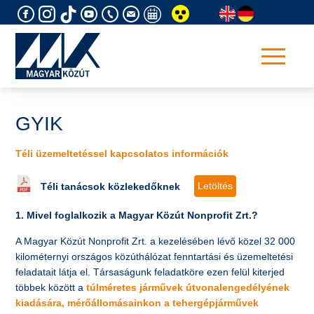
Skip
to
content
GYIK
Téli üzemeltetéssel kapcsolatos információk
Letöltés
Téli tanácsok közlekedőknek
1. Mivel foglalkozik a Magyar Közút Nonprofit Zrt.?
A Magyar Közút Nonprofit Zrt. a kezelésében lévő közel 32 000
kilométernyi országos közúthálózat fenntartási és üzemeltetési
feladatait látja el. Társaságunk feladatköre ezen felül kiterjed
többek között a
túlméretes járművek útvonalengedélyének
kiadására, mérőállomásainkon a tehergépjárművek