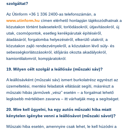
szolgáltat?
Az Útinform +36 1 336 2400-as telefonszámán, a
www.utinform.hu
címen elérhető honlapján tájékozódhatnak a
közutakon történt balesetekről, torlódásokról, útjavításokról, új
utak, csomópontok, esetleg kerékpárutak építéséről,
átadásáról, forgalomba helyezéséről, elkerülő utakról, a
közutakon zajló rendezvényekről, a közutakon lévő súly- és
sebességkorlátozásokról, időjárás okozta akadályokról,
kamiontilalomról, kompjáratokról.
19. Milyen célt szolgál a leállósáv (műszaki sáv)?
A leállósávként (műszaki sáv) ismert burkolatrész egyrészt az
üzemeltetési, mentési feladatok ellátását segíti, másrészt a
műszaki hibás járművek „vész” esetén – a forgalmat lehető
legkisebb mértékben zavarva – itt várhatják meg a segítséget.
20. Mire kell ügyelni, ha egy autós műszaki hiba miatt
kénytelen igénybe venni a leállósávot (műszaki sávot)?
Műszaki hiba esetén, amennyire csak lehet, le kell húzódni a