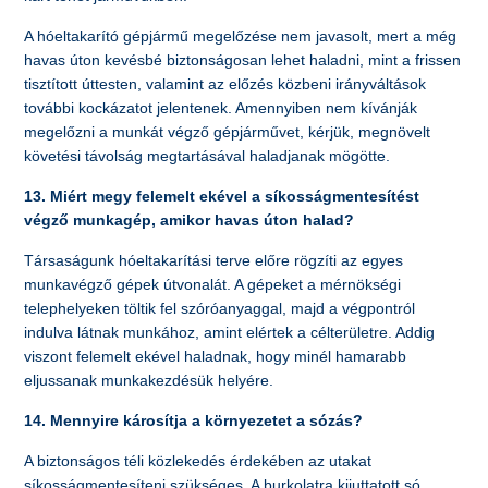
A hóeltakarító gépjármű megelőzése nem javasolt, mert a még
havas úton kevésbé biztonságosan lehet haladni, mint a frissen
tisztított úttesten, valamint az előzés közbeni irányváltások
további kockázatot jelentenek. Amennyiben nem kívánják
megelőzni a munkát végző gépjárművet, kérjük, megnövelt
követési távolság megtartásával haladjanak mögötte.
13. Miért megy felemelt ekével a síkosságmentesítést
végző munkagép, amikor havas úton halad?
Társaságunk hóeltakarítási terve előre rögzíti az egyes
munkavégző gépek útvonalát. A gépeket a mérnökségi
telephelyeken töltik fel szóróanyaggal, majd a végpontról
indulva látnak munkához, amint elértek a célterületre. Addig
viszont felemelt ekével haladnak, hogy minél hamarabb
eljussanak munkakezdésük helyére.
14. Mennyire károsítja a környezetet a sózás?
A biztonságos téli közlekedés érdekében az utakat
síkosságmentesíteni szükséges. A burkolatra kijuttatott só