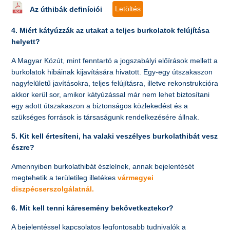
Letöltés
Az úthibák definíciói
4. Miért kátyúzzák az utakat a teljes burkolatok felújítása
helyett?
A Magyar Közút, mint fenntartó a jogszabályi előírások mellett a
burkolatok hibáinak kijavítására hivatott. Egy-egy útszakaszon
nagyfelületű javításokra, teljes felújításra, illetve rekonstrukcióra
akkor kerül sor, amikor kátyúzással már nem lehet biztosítani
egy adott útszakaszon a biztonságos közlekedést és a
szükséges források is társaságunk rendelkezésére állnak.
5. Kit kell értesíteni, ha valaki veszélyes burkolathibát vesz
észre?
Amennyiben burkolathibát észlelnek, annak bejelentését
megtehetik a területileg illetékes
vár
megyei
diszpécserszolgálatnál
.
6. Mit kell tenni káresemény bekövetkeztekor?
A bejelentéssel kapcsolatos legfontosabb tudnivalók a