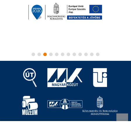
Magyar Közút Nonprofit Zrt.
1024 Budapest, Fényes