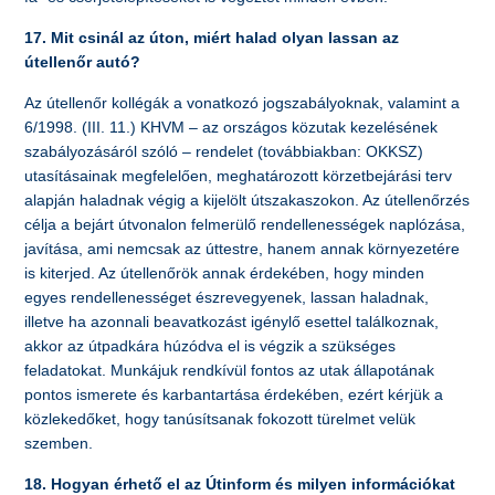
17. Mit csinál az úton, miért halad olyan lassan az
útellenőr autó?
Az útellenőr kollégák a vonatkozó jogszabályoknak, valamint a
6/1998. (III. 11.) KHVM – az országos közutak kezelésének
szabályozásáról szóló – rendelet (továbbiakban: OKKSZ)
utasításainak megfelelően, meghatározott körzetbejárási terv
alapján haladnak végig a kijelölt útszakaszokon. Az útellenőrzés
célja a bejárt útvonalon felmerülő rendellenességek naplózása,
javítása, ami nemcsak az úttestre, hanem annak környezetére
is kiterjed. Az útellenőrök annak érdekében, hogy minden
egyes rendellenességet észrevegyenek, lassan haladnak,
illetve ha azonnali beavatkozást igénylő esettel találkoznak,
akkor az útpadkára húzódva el is végzik a szükséges
feladatokat. Munkájuk rendkívül fontos az utak állapotának
pontos ismerete és karbantartása érdekében, ezért kérjük a
közlekedőket, hogy tanúsítsanak fokozott türelmet velük
szemben.
18. Hogyan érhető el az Útinform és milyen információkat