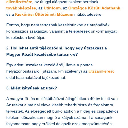
ellenőrzésére
, az útügyi alágazat szakembereinek
továbbképzése
, az
Útinform
, az
Országos Közúti Adatbank
és a
Kiskőrösi Úttörténeti Múzeum
működtetésére.
Fontos, hogy nem tartoznak kezelésünkbe az autópályák
koncessziós szakaszai, valamint a települések önkormányzati
kezelésben levő útjai.
2. Hol lehet arról tájékozódni, hogy egy útszakasz a
Magyar Közút kezelésébe tartozik-e?
Egy adott útszakasz kezelőjéről, illetve a pontos
helyazonosításáról (útszám, km szelvény) az
Útszámkereső
oldal használatával tájékozódhat.
3. Miért kátyúsak az utak?
A magyar fő- és mellékúthálózat átlagéletkora 40 év felett van.
Az utakat a mainál eleve kisebb teherbírásra és forgalomra
tervezték. Az elöregedett burkolatokon a hideg és csapadékos
teleken időszakosan megnő a kátyúk száma. Társaságunk
folyamatosan nagy erőkkel dolgozik ezek megszüntetésén.