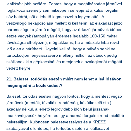
leállósáv jobb szélére. Fontos, hogy a meghibásodott járművel
foglalkozó személy semmiképpen se lépje át a külső forgalmi
sáv határát, sőt a lehető legmesszebb legyen attól. A
vészvillogó bekapcsolása mellett ki kell tenni az elakadást jelző
háromszöget a jármű mögött, hogy az érkező járművek időben
észre vegyék (autópályán érdemes legalább 100-150 méter
távolságra elhelyezni), még akkor is, ha a műszaki hiba rövid
idő alatt elhárítható. Ügyelni kell rá, hogy a pályán senki ne
tartózkodjon fényvisszaverő mellény nélkül, az utasok pedig
szálljanak ki a gépkocsiból és menjenek a szalagkorlát mögötti
védett helyre.
21. Baleseti torlódás esetén miért nem lehet a leállósávon
megengedni a közlekedést?
Baleset, torlódás esetén nagyon fontos, hogy a mentést végző
járművek (mentők, tűzoltók, rendőrség, közútkezelő stb.)
akadály nélkül, a lehető legrövidebb időn belül jussanak
munkavégzésük helyére, és így a normál forgalmi rend mielőbb
helyreálljon. Különösen balesetveszélyes és a KRESZ
szabályaival ellentétes, ha torlódás esetén a leállósávot