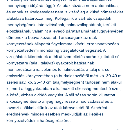
mennyisége időjárásfüggő. Az utak sózása nem automatikus,
és ennek szükségességét nem is kizárólag a külső hőmérséklet
alakulása határozza meg. Kollégáink a várható csapadék
mennyiségének, intenzitásának, halmazállapotának, területi
eloszlásának, valamint a levegő páratartalmának függvényében
döntenek a beavatkozásról. Társaságunk az utak
környezetének állapotát figyelemmel kíséri, erre vonatkozóan
környezetvédelmi monitoring vizsgálatokat végeztet. A
vizsgálatok kiterjednek a téli útüzemeltetés során kijuttatott só
környezetre (talaj, talajvíz) gyakorolt hatásainak
monitorozására is. Jelentős felhalmozódás a talaj ún. só-
emissziós környezetében (a burkolat szélétől mért kb. 30-40 m
széles sáv, kb. 25-40 cm talajmélységben) tartósan nem alakul
ki, mert a leggyakrabban alkalmazott síkosság mentesítő szer,
a kősó, vízben oldódó vegyület. A téli sózás során kijuttatott
síkosságmentesítő anyag nagy része a hóolvadással és a
tavaszi esőkkel eltűnik az utak környezetéből. A mérési
eredmények minden esetben megküldjük az illetékes
környezetvédelmi hatóság részére.