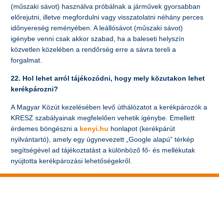
(műszaki sávot) használva próbálnak a járművek gyorsabban
előrejutni, illetve megfordulni vagy visszatolatni néhány perces
időnyereség reményében. A leállósávot (műszaki sávot)
igénybe venni csak akkor szabad, ha a baleseti helyszín
közvetlen közelében a rendőrség erre a sávra tereli a
forgalmat.
22. Hol lehet arról tájékozódni, hogy mely közutakon lehet
kerékpározni?
A Magyar Közút kezelésében levő úthálózatot a kerékpározók a
KRESZ szabályainak megfelelően vehetik igénybe. Emellett
érdemes böngészni a
kenyi.hu
honlapot (kerékpárút
nyilvántartó), amely egy úgynevezett „Google alapú” térkép
segítségével ad tájékoztatást a különböző fő- és mellékutak
nyújtotta kerékpározási lehetőségekről.