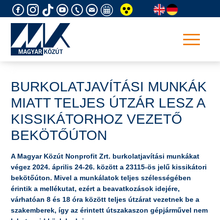
Skip
to
content
BURKOLATJAVÍTÁSI MUNKÁK
MIATT TELJES ÚTZÁR LESZ A
KISSIKÁTORHOZ VEZETŐ
BEKÖTŐÚTON
A Magyar Közút Nonprofit Zrt. burkolatjavítási munkákat
végez 2024. április 24-26. között a 23115-ös jelű kissikátori
bekötőúton. Mivel a munkálatok teljes szélességében
érintik a mellékutat, ezért a beavatkozások idejére,
várhatóan 8 és 18 óra között teljes útzárat vezetnek be a
szakemberek, így az érintett útszakaszon gépjárművel nem