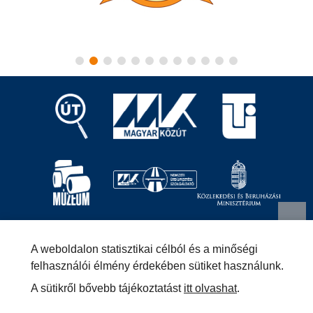
Magyar Közút Nonprofit Zrt.
1024 Budapest, Fényes
A weboldalon statisztikai célból és a minőségi
Elek utca 7-13.
+36 (1) 819-9000
info@kozut.hu
felhasználói élmény érdekében sütiket használunk.
A sütikről bővebb tájékoztatást
itt olvashat
.
MKNZRT (KRID: 153207128) Hivatali Kapu