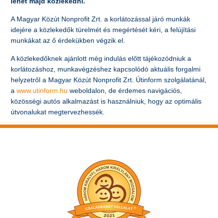
lehet majd közlekedni.
A Magyar Közút Nonprofit Zrt. a korlátozással járó munkák
idejére a közlekedők türelmét és megértését kéri, a felújítási
munkákat az ő érdekükben végzik el.
A közlekedőknek ajánlott még indulás előtt tájékozódniuk a
korlátozáshoz, munkavégzéshez kapcsolódó aktuális forgalmi
helyzetről a Magyar Közút Nonprofit Zrt. Útinform szolgálatánál,
a
www.utinform.hu
weboldalon, de érdemes navigációs,
közösségi autós alkalmazást is használniuk, hogy az optimális
útvonalukat megtervezhessék.