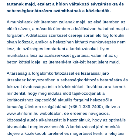
tartanak majd, ezalatt a hídon váltakozó sávzárásokra és
sebességkorlátozásra számíthatnak a közlekedők.
A munkálatok két ütemben zajlanak majd, az első ütemben az
előző sávon, a második ütemben a leállósávon haladhat majd a
forgalom. A dilatációs szerkezet cseréje során elő fog fordulni
olyan időszak, amikor a helyszínen látható munkavégzés nem
lesz, de szükséges fenntartani a korlátozásokat. Ilyen
munkafázis lesz az acélszerkezet gyártása, valamint az új
beton kötési ideje, ez ütemenként két-két hetet jelent majd.
A társaság a forgalomkorlátozással és lezárással járó
útszakasz környezetében a sebességkorlátozás betartására és
fokozott óvatosságra inti a közlekedőket. Továbbá arra kérnek
mindenkit, hogy még indulás előtt tájékozódjanak a
korlátozáshoz kapcsolódó aktuális forgalmi helyzetről a
társaság Útinform szolgálatánál (+36-1-336-2400), illetve a
www.utinform.hu weboldalon, de érdemes navigációs,
közösségi autós alkalmazást is használniuk, hogy az optimális
útvonalukat megtervezhessék. A korlátozással járó munkák
idejére a közlekedők türelmét és megértését kérik, a felújítási