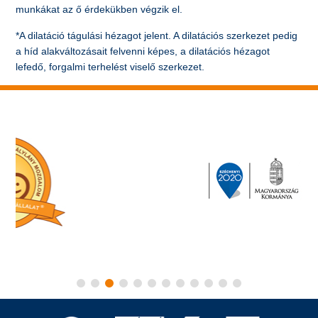
munkákat az ő érdekükben végzik el.
*A dilatáció tágulási hézagot jelent. A dilatációs szerkezet pedig
a híd alakváltozásait felvenni képes, a dilatációs hézagot
lefedő, forgalmi terhelést viselő szerkezet.