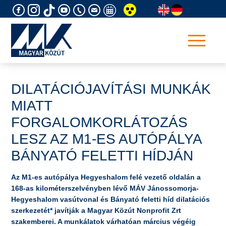
Skip
to
content
DILATÁCIÓJAVÍTÁSI MUNKÁK
MIATT
FORGALOMKORLÁTOZÁS
LESZ AZ M1-ES AUTÓPÁLYA
BÁNYATÓ FELETTI HÍDJÁN
Az M1-es autópálya Hegyeshalom felé vezető oldalán a
168-as kilométerszelvényben lévő MÁV Jánossomorja-
Hegyeshalom vasútvonal és Bányató feletti híd dilatációs
szerkezetét* javítják a Magyar Közút Nonprofit Zrt
szakemberei. A munkálatok várhatóan március végéig