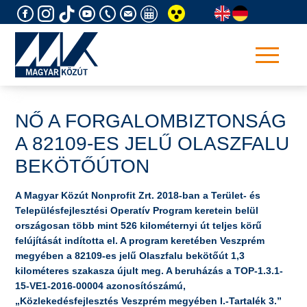
Skip
to
content
NŐ A FORGALOMBIZTONSÁG
A 82109-ES JELŰ OLASZFALU
BEKÖTŐÚTON
A Magyar Közút Nonprofit Zrt. 2018-ban a Terület- és
Településfejlesztési Operatív Program keretein belül
országosan több mint 526 kilométernyi út teljes körű
felújítását indította el. A program keretében Veszprém
megyében a 82109-es jelű Olaszfalu bekötőút 1,3
kilométeres szakasza újult meg. A beruházás a TOP-1.3.1-
15-VE1-2016-00004 azonosítószámú,
„Közlekedésfejlesztés Veszprém megyében I.-Tartalék 3.”