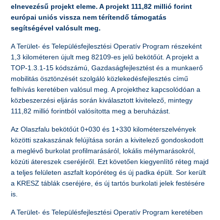
elnevezésű projekt eleme. A projekt 111,82 millió forint
európai uniós vissza nem térítendő támogatás
segítségével valósult meg.
A Terület- és Településfejlesztési Operatív Program részeként
1,3 kilométeren újult meg 82109-es jelű bekötőút. A projekt a
TOP-1.3.1-15 kódszámú, Gazdaságfejlesztést és a munkaerő
mobilitás ösztönzését szolgáló közlekedésfejlesztés című
felhívás keretében valósul meg. A projekthez kapcsolódóan a
közbeszerzési eljárás során kiválasztott kivitelező, mintegy
111,82 millió forintból valósította meg a beruházást.
Az Olaszfalu bekötőút 0+030 és 1+330 kilométerszelvények
közötti szakaszának felújítása során a kivitelező gondoskodott
a meglévő burkolat profilmarásáról, lokális mélymarásokról,
közúti átereszek cseréjéről. Ezt követően kiegyenlítő réteg majd
a teljes felületen aszfalt kopóréteg és új padka épült. Sor került
a KRESZ táblák cseréjére, és új tartós burkolati jelek festésére
is.
A Terület- és Településfejlesztési Operatív Program keretében