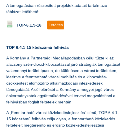
A támogatásban részesített projektek adatait tartalmazó
táblázat letölthető:
Letöltés
TOP-6.1.5-16
TOP-6.4.1-15 kódszámú felhívás
A Kormány a Partnerségi Megállapodásban célul tűzte ki az
alacsony szén-dioxid-kibocsátással járó stratégiák támogatását
valamennyi területtípuson, de különösen a városi területeken,
ideértve a fenntartható városi mobilitás és a kibocsátás-
csökkentést előmozdító alkalmazkodási intézkedések
támogatását. A cél elérését a Kormány a megyei jogú város
önkormányzatok együttműködésével tervezi megvalósítani a
felhívásban foglalt feltételek mentén.
A „Fenntartható városi közlekedésfejlesztés” című, TOP-6.4.1-
15 kódszámú felhívás célja olyan, a fenntartható közlekedés
feltételeit megteremtő és erősítő közlekedésfejlesztési