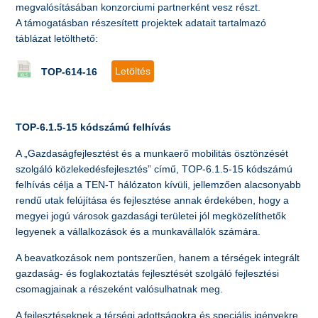
megvalósításában konzorciumi partnerként vesz részt.
A támogatásban részesített projektek adatait tartalmazó
táblázat letölthető:
Letöltés
TOP-614-16
TOP-6.1.5-15 kódszámú felhívás
A „Gazdaságfejlesztést és a munkaerő mobilitás ösztönzését
szolgáló közlekedésfejlesztés” című, TOP-6.1.5-15 kódszámú
felhívás célja a TEN-T hálózaton kívüli, jellemzően alacsonyabb
rendű utak felújítása és fejlesztése annak érdekében, hogy a
megyei jogú városok gazdasági területei jól megközelíthetők
legyenek a vállalkozások és a munkavállalók számára.
A beavatkozások nem pontszerűen, hanem a térségek integrált
gazdaság- és foglakoztatás fejlesztését szolgáló fejlesztési
csomagjainak a részeként valósulhatnak meg.
A fejlesztéseknek a térségi adottságokra és speciális igényekre