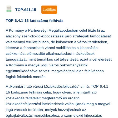
Letöltés
TOP-641-15
TOP-6.4.1-16 kódszámú felhívás
A Kormány a Partnerségi Megállapodásban célul tűzte ki az
alacsony szén-dioxid-kibocsátással járó stratégiák támogatását
valamennyi területtípuson, de különösen a városi területeken,
ideértve a fenntartható városi mobilitás és a kibocsátás-
csökkentést előmozdító alkalmazkodási intézkedések
támogatását, mint tematikus cél teljesítését, ezért a cél elérését
a Kormány a megyei jogú város önkormányzatok
együttműködésével tervezi megvalósítani jelen felhívásban
foglalt feltételek mentén.
A „Fenntartható városi közlekedésfejlesztés” című, TOP-6.4.1-
16 kódszámú felhívás célja, hogy olyan, a fenntartható
közlekedés feltételeit megteremtő és erősítő
közlekedésfejlesztési intézkedések valósuljanak meg a megyei
jogú városok területén, melyek hozzájárulnak az
éghajlatváltozás mérsékléséhez, a szén-dioxid kibocsátás