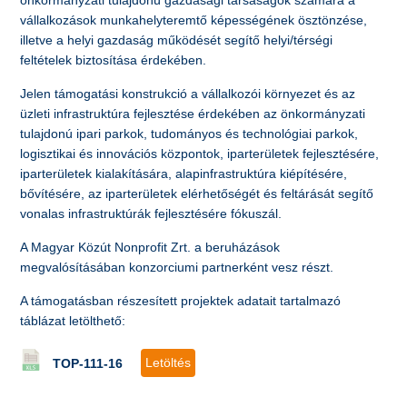
önkormányzati tulajdonú gazdasági társaságok számára a
vállalkozások munkahelyteremtő képességének ösztönzése,
illetve a helyi gazdaság működését segítő helyi/térségi
feltételek biztosítása érdekében.
Jelen támogatási konstrukció a vállalkozói környezet és az
üzleti infrastruktúra fejlesztése érdekében az önkormányzati
tulajdonú ipari parkok, tudományos és technológiai parkok,
logisztikai és innovációs központok, iparterületek fejlesztésére,
iparterületek kialakítására, alapinfrastruktúra kiépítésére,
bővítésére, az iparterületek elérhetőségét és feltárását segítő
vonalas infrastruktúrák fejlesztésére fókuszál.
A Magyar Közút Nonprofit Zrt. a beruházások
megvalósításában konzorciumi partnerként vesz részt.
A támogatásban részesített projektek adatait tartalmazó
táblázat letölthető:
Letöltés
TOP-111-16