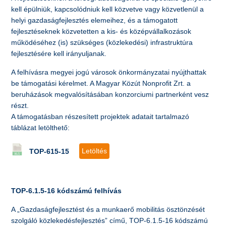
kell épülniük, kapcsolódniuk kell közvetve vagy közvetlenül a
helyi gazdaságfejlesztés elemeihez, és a támogatott
fejlesztéseknek közvetetten a kis- és középvállalkozások
működéséhez (is) szükséges (közlekedési) infrastruktúra
fejlesztésére kell irányuljanak.
A felhívásra megyei jogú városok önkormányzatai nyújthattak
be támogatási kérelmet. A Magyar Közút Nonprofit Zrt. a
beruházások megvalósításában konzorciumi partnerként vesz
részt.
A támogatásban részesített projektek adatait tartalmazó
táblázat letölthető:
Letöltés
TOP-615-15
TOP-6.1.5-16 kódszámú felhívás
A „Gazdaságfejlesztést és a munkaerő mobilitás ösztönzését
szolgáló közlekedésfejlesztés” című, TOP-6.1.5-16 kódszámú