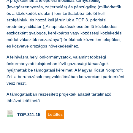
A projekteknek a települési mobilitás környezetileg
(levegőszennyezés, zajterhelés) és pénzügyileg (működtetők
és a közlekedők oldalán) fenntarthatóbbá tételét kell
szolgálniuk, és hozzá kell járulniuk a TOP 3. prioritási
eredményindikátor („A napi utazások esetén fő közlekedési
eszközként gyalogos, kerékpáros vagy közösségi közlekedési
módot választók részaránya”) értékének közvetlen települési,
és közvetve országos növekedéséhez.
A felhívásra helyi önkormányzatok, valamint többségi
önkormányzati tulajdonban lévő gazdasági társaságok
nyújthattak be támogatási kérelmet. A Magyar Közút Nonprofit
Zrt. a beruházások megvalósításában konzorciumi partnerként
vesz részt.
A támogatásban részesített projektek adatait tartalmazó
táblázat letölthető:
Letöltés
TOP-311-15