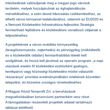
intézkedések valósuljanak meg a megyei jogú városok
területén, melyek hozzájárulnak az éghajlatváltozás
mérsékléséhez, a szén-dioxid kibocsátás csökkentéséhez, az
élhető városi környezet kialakulásához, valamint az EU2020 és
a Nemzeti Közlekedési Infrastruktúra-fejlesztési Stratégia
fenntartható fejlődésre és közlekedésre vonatkozó céljainak a
teljesüléséhez.
A projekteknek a városi mobilitás környezetileg
(levegőszennyezés, zajterhelés) és pénzügyileg (működtetők
és a közlekedők oldalán) fenntarthatóbbá tételét kell
szolgálniuk, és hozzá kell járulniuk az operatív program „a napi
utazások esetén fő közlekedési eszközként gyalogos,
kerékpáros vagy közösségi közlekedési módot választók
részaránya” prioritási eredményindikátor értékének közvetlen
települési, és közvetve országos növekedéséhez.
A Magyar Közút Nonprofit Zrt. a beruházások
megvalósításában konzorciumi partnerként vesz részt.
A támogatásban részesített projektek adatait tartalmazó
táblázat letölthető: