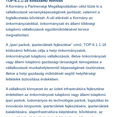
TOP-6.1.1-16 kódszámú felhívás
A Kormány a Partnerségi Megállapodásban célul tűzte ki a
vállalkozások versenyképességének javítását, valamint a
foglalkoztatás bővítését. A cél elérését a Kormány az
önkormányzatokkal, önkormányzati és állami többségi
tulajdonú vállalkozások együttműködésével tervezi
megvalósítani.
A „Ipari parkok, iparterületek fejlesztése” című, TOP-6.1.1-16
kódszámú felhívás célja a helyi önkormányzatok,
önkormányzati tulajdonú vállalkozások, illetve önkormányzati
vagy állami tulajdonú gazdasági társaságok támogatása a
vállalkozások munkahelyteremtő képességének ösztönzése,
illetve a helyi gazdaság működését segítő helyi/térségi
feltételek biztosítása érdekében.
A vállalkozói környezet és az üzleti infrastruktúra fejlesztése
érdekében az önkormányzati tulajdonú vagy állami tulajdonú
ipari parkok, tudományos és technológiai parkok, logisztikai és
innovációs központok, iparterületek fejlesztésére, iparterületek
kialakítására, alapinfrastruktúra kiépítésére, bővítésére, az