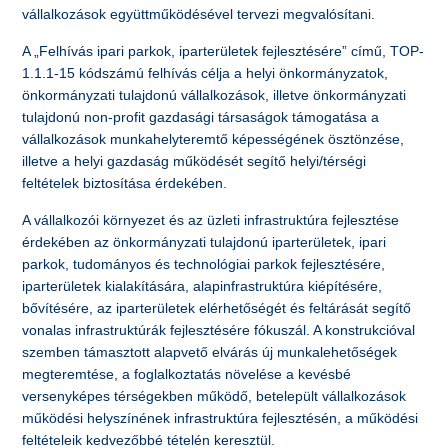
vállalkozások együttműködésével tervezi megvalósítani.
A „Felhívás ipari parkok, iparterületek fejlesztésére” című, TOP-
1.1.1-15 kódszámú felhívás célja a helyi önkormányzatok,
önkormányzati tulajdonú vállalkozások, illetve önkormányzati
tulajdonú non-profit gazdasági társaságok támogatása a
vállalkozások munkahelyteremtő képességének ösztönzése,
illetve a helyi gazdaság működését segítő helyi/térségi
feltételek biztosítása érdekében.
A vállalkozói környezet és az üzleti infrastruktúra fejlesztése
érdekében az önkormányzati tulajdonú iparterületek, ipari
parkok, tudományos és technológiai parkok fejlesztésére,
iparterületek kialakítására, alapinfrastruktúra kiépítésére,
bővítésére, az iparterületek elérhetőségét és feltárását segítő
vonalas infrastruktúrák fejlesztésére fókuszál. A konstrukcióval
szemben támasztott alapvető elvárás új munkalehetőségek
megteremtése, a foglalkoztatás növelése a kevésbé
versenyképes térségekben működő, betelepült vállalkozások
működési helyszínének infrastruktúra fejlesztésén, a működési
feltételeik kedvezőbbé tételén keresztül.