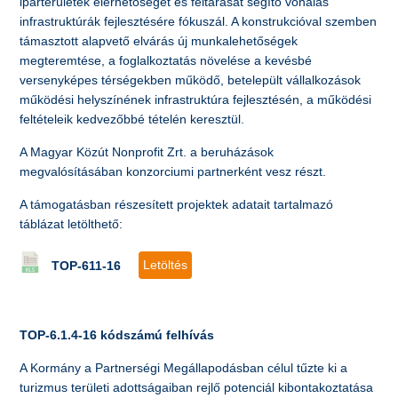
iparterületek elérhetőségét és feltárását segítő vonalas
infrastruktúrák fejlesztésére fókuszál. A konstrukcióval szemben
támasztott alapvető elvárás új munkalehetőségek
megteremtése, a foglalkoztatás növelése a kevésbé
versenyképes térségekben működő, betelepült vállalkozások
működési helyszínének infrastruktúra fejlesztésén, a működési
feltételeik kedvezőbbé tételén keresztül.
A Magyar Közút Nonprofit Zrt. a beruházások
megvalósításában konzorciumi partnerként vesz részt.
A támogatásban részesített projektek adatait tartalmazó
táblázat letölthető:
Letöltés
TOP-611-16
TOP-6.1.4-16 kódszámú felhívás
A Kormány a Partnerségi Megállapodásban célul tűzte ki a
turizmus területi adottságaiban rejlő potenciál kibontakoztatása