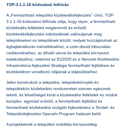
TOP-3.1.1-16 kódszámú felhívás
A „Fenntartható települési közlekedésfejlesztés” című, TOP-
3.1.1-16 kódszámú felhívás célja, hogy olyan, a fenntartható
közlekedés feltételeit megteremtő és erősítő
közlekedésfejlesztési intézkedések valósuljanak meg
településeken és települések között, melyek hozzájárulnak az
éghajlatváltozás mérsékléséhez, a szén-dioxid kibocsátás
csökkentéséhez, az élhető városi és települési környezet
kialakulásához, valamint az EU2020 és a Nemzeti Közlekedési
Infrastruktúra-fejlesztési Stratégia fenntartható fejlődésre és
közlekedésre vonatkozó céljainak a teljesüléséhez.
Jelen konstrukció a települési, településkörnyéki és
településközi közlekedési rendszereket szerves egésznek
tekinti, és lehetőséget kínál a közlekedési feltételek és módok
komplex, egymást erősítő, a fenntartható fejlődést és
fenntartható közlekedést szolgáló fejlesztésére a Terület- és
Településfejlesztési Operatív Program határain belül.
A projekteknek a települési mobilitás környezetileg