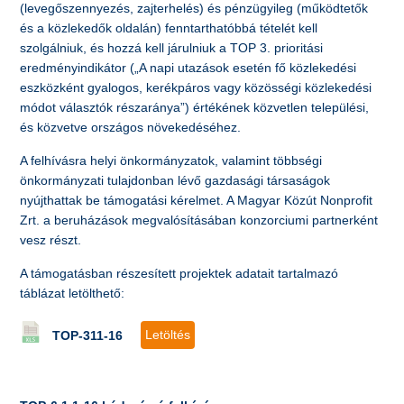
(levegőszennyezés, zajterhelés) és pénzügyileg (működtetők
és a közlekedők oldalán) fenntarthatóbbá tételét kell
szolgálniuk, és hozzá kell járulniuk a TOP 3. prioritási
eredményindikátor („A napi utazások esetén fő közlekedési
eszközként gyalogos, kerékpáros vagy közösségi közlekedési
módot választók részaránya”) értékének közvetlen települési,
és közvetve országos növekedéséhez.
A felhívásra helyi önkormányzatok, valamint többségi
önkormányzati tulajdonban lévő gazdasági társaságok
nyújthattak be támogatási kérelmet. A Magyar Közút Nonprofit
Zrt. a beruházások megvalósításában konzorciumi partnerként
vesz részt.
A támogatásban részesített projektek adatait tartalmazó
táblázat letölthető:
Letöltés
TOP-311-16