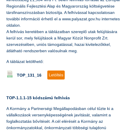
Regionális Fejlesztési Alap és Magyarország költségvetése
társfinanszírozásban biztosítja. A felhívással kapcsolatosan
további információ érhető el a www.palyazat.gov.hu internetes
oldalon.
A felhívás keretében a táblázatban szereplő utak felújítására
kerül sor, mely felújítások a Magyar Közút Nonprofit Zrt.
szervezésében, uniós támogatással, hazai kivitelezőkkel,
átlátható rendszerben valósulnak meg.
A táblázat letölthető:
Letöltés
TOP_131_16
TOP-1.1.1-15 kódszámú felhívás
A Kormány a Partnerségi Megállapodásban célul tűzte ki a
vállalkozások versenyképességének javítását, valamint a
foglalkoztatás bővítését. A cél elérését a Kormány az
önkormányzatokkal, önkormányzati többségi tulajdonú