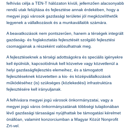
felhívás célja a TEN-T hálózaton kívüli, jellemzően alacsonyabb
rendű utak felújítása és fejlesztése annak érdekében, hogy a
megyei jogú városok gazdasági területei jól megközelíthetők
legyenek a vállalkozások és a munkavállalók számára.
A beavatkozások nem pontszerűen, hanem a térségek integrált
gazdaság- és foglakoztatás fejlesztését szolgáló fejlesztési
csomagjainak a részeként valósulhatnak meg.
A fejlesztéseknek a térségi adottságokra és speciális igényekre
kell épülniük, kapcsolódniuk kell közvetve vagy közvetlenül a
helyi gazdaságfejlesztés elemeihez, és a támogatott
fejlesztéseknek közvetetten a kis- és középvállalkozások
működéséhez (is) szükséges (közlekedési) infrastruktúra
fejlesztésére kell irányuljanak.
A felhívásra megyei jogú városok önkormányzatai, vagy a
megyei jogú város önkormányzatának többségi tulajdonában
lévő gazdasági társaságai nyújthattak be támogatási kérelmet
önállóan, valamint konzorciumban a Magyar Közút Nonprofit
Zrt-vel.