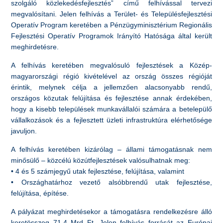
szolgáló közlekedésfejlesztés” című felhívással tervezi
megvalósítani. Jelen felhívás a Terület- és Településfejlesztési
Operatív Program keretében a Pénzügyminisztérium Regionális
Fejlesztési Operatív Programok Irányító Hatósága által került
meghirdetésre.
A felhívás keretében megvalósuló fejlesztések a Közép-
magyarországi régió kivételével az ország összes régióját
érintik, melynek célja a jellemzően alacsonyabb rendű,
országos közutak felújítása és fejlesztése annak érdekében,
hogy a kisebb települések munkavállalói számára a betelepülő
vállalkozások és a fejlesztett üzleti infrastruktúra elérhetősége
javuljon.
A felhívás keretében kizárólag – állami támogatásnak nem
minősülő – közcélú közútfejlesztések valósulhatnak meg:
• 4 és 5 számjegyű utak fejlesztése, felújítása, valamint
• Országhatárhoz vezető alsóbbrendű utak fejlesztése,
felújítása, építése.
A pályázat meghirdetésekor a támogatásra rendelkezésre álló
keretösszeg 71,4 Mrd Ft. Jelen felhívás forrását az Európai