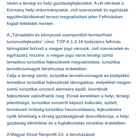
révén a térségi és helyi gazdaságfejlesztést. A cél elérését a
Kormány helyi önkormányzatok, civil szervezetek és egyházak
együttműködésével tervezi megvalósítani jelen Felhívásban
foglalt feltételek mentén.
A „Társadalmi és környezeti szempontból fenntartható
turizmusfejlesztés” című, TOP-6.1.4-16 kódszámú felhívás
támogatást biztosít a megyei jogú városok, civil szervezetek és
egyházak1 részére, a megyei jogú város térségi szintű
tematikus turisztikai fejlesztéseik megvalósítása, turisztikai
termékcsomagok létrehozása érdekében.
Célja a térségi szintű, turisztikai termékcsomagok és kisléptékű
tematikus turisztikai fejlesztések támogatása, melyekkel megyei
szintű turisztikai vonzerő elemekre épülő, koordinált
fejlesztések valósíthatók meg. Ennek keretében a helyi, térségi
jelentőségű, turisztikai vonzerőt képező kulturális, épített,
természeti örökség turisztikai hasznosítására, fejlesztésére
nyílik lehetőség a térség gazdaságának diverzifikációja, a helyi
gazdaság élénkítése és a foglalkoztatás növelése érdekében.
A Magyar Közút Nonprofit Zrt. a beruházások