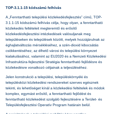
TOP-3.1.1-15 kódszámú felhívás
A „Fenntartható települési közlekedésfejlesztés” című, TOP-
3.1.1-15 kódszámú felhívás célja, hogy olyan, a fenntartható
közlekedés feltételeit megteremtő és erősítő
közlekedésfejlesztési intézkedések valósuljanak meg
településeken és települések között, melyek hozzájárulnak az
éghajlatváltozás mérsékléséhez, a szén-dioxid kibocsátás
csökkentéséhez, az élhető városi és települési környezet
kialakulásához, valamint az EU2020 és a Nemzeti Közlekedési
Infrastruktúra-fejlesztési Stratégia fenntartható fejlődésre és
közlekedésre vonatkozó céljainak a teljesüléséhez.
Jelen konstrukció a települési, településkörnyéki és
településközi közlekedési rendszereket szerves egésznek
tekinti, és lehetőséget kínál a közlekedési feltételek és módok
komplex, egymást erősítő, a fenntartható fejlődést és
fenntartható közlekedést szolgáló fejlesztésére a Terület- és
Településfejlesztési Operatív Program határain belül.