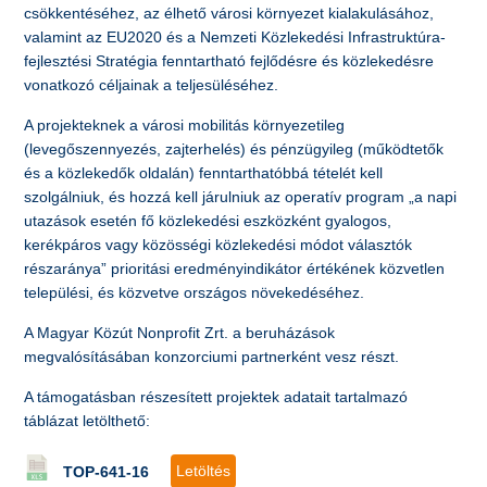
csökkentéséhez, az élhető városi környezet kialakulásához,
valamint az EU2020 és a Nemzeti Közlekedési Infrastruktúra-
fejlesztési Stratégia fenntartható fejlődésre és közlekedésre
vonatkozó céljainak a teljesüléséhez.
A projekteknek a városi mobilitás környezetileg
(levegőszennyezés, zajterhelés) és pénzügyileg (működtetők
és a közlekedők oldalán) fenntarthatóbbá tételét kell
szolgálniuk, és hozzá kell járulniuk az operatív program „a napi
utazások esetén fő közlekedési eszközként gyalogos,
kerékpáros vagy közösségi közlekedési módot választók
részaránya” prioritási eredményindikátor értékének közvetlen
települési, és közvetve országos növekedéséhez.
A Magyar Közút Nonprofit Zrt. a beruházások
megvalósításában konzorciumi partnerként vesz részt.
A támogatásban részesített projektek adatait tartalmazó
táblázat letölthető:
Letöltés
TOP-641-16