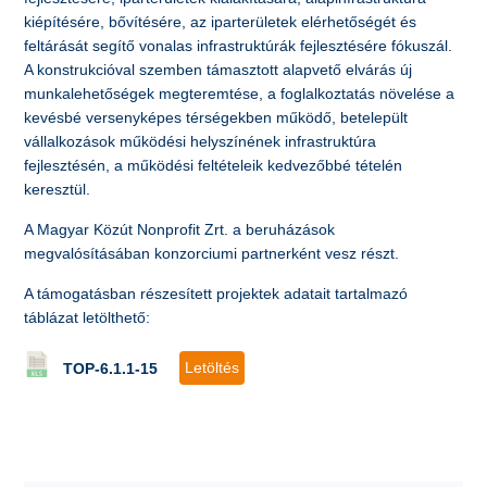
kiépítésére, bővítésére, az iparterületek elérhetőségét és
feltárását segítő vonalas infrastruktúrák fejlesztésére fókuszál.
A konstrukcióval szemben támasztott alapvető elvárás új
munkalehetőségek megteremtése, a foglalkoztatás növelése a
kevésbé versenyképes térségekben működő, betelepült
vállalkozások működési helyszínének infrastruktúra
fejlesztésén, a működési feltételeik kedvezőbbé tételén
keresztül.
A Magyar Közút Nonprofit Zrt. a beruházások
megvalósításában konzorciumi partnerként vesz részt.
A támogatásban részesített projektek adatait tartalmazó
táblázat letölthető:
Letöltés
TOP-6.1.1-15