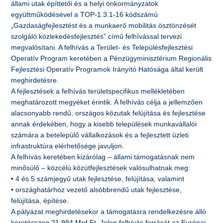
állami utak építtetői és a helyi önkormányzatok
együttműködésével a TOP-1.3.1-16 kódszámú
„Gazdaságfejlesztést és a munkaerő mobilitás ösztönzését
szolgáló közlekedésfejlesztés” című felhívással tervezi
megvalósítani. A felhívás a Terület- és Településfejlesztési
Operatív Program keretében a Pénzügyminisztérium Regionális
Fejlesztési Operatív Programok Irányító Hatósága által került
meghirdetésre.
A fejlesztések a felhívás területspecifikus mellékletében
meghatározott megyéket érintik. A felhívás célja a jellemzően
alacsonyabb rendű, országos közutak felújítása és fejlesztése
annak érdekében, hogy a kisebb települések munkavállalói
számára a betelepülő vállalkozások és a fejlesztett üzleti
infrastruktúra elérhetősége javuljon.
A felhívás keretében kizárólag – állami támogatásnak nem
minősülő – közcélú közútfejlesztések valósulhatnak meg:
• 4 és 5 számjegyű utak fejlesztése, felújítása, valamint
• országhatárhoz vezető alsóbbrendű utak fejlesztése,
felújítása, építése.
A pályázat meghirdetésekor a támogatásra rendelkezésre álló
keretösszeg 21,984 Mrd Ft. Jelen felhívás forrását az Európai