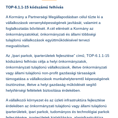
TOP-6.1.1-15 kódszámú felhívás
A Kormány a Partnerségi Megállapodásban célul tűzte ki a
vállalkozások versenyképességének javítását, valamint a
foglalkoztatás bővítését. A cél elérését a Kormány az
önkormányzatokkal, önkormányzati és állami többségi
tulajdonú vállalkozások együttműködésével tervezi
megvalósítani.
Az „Ipari parkok, iparterületek fejlesztése” című, TOP-6.1.1-15
kódszámú felhívás célja a helyi önkormányzatok,
önkormányzati tulajdonú vállalkozások, illetve önkormányzati
vagy állami tulajdonú non-profit gazdasági társaságok
támogatása a vállalkozások munkahelyteremtő képességének
ösztönzése, illetve a helyi gazdaság működését segítő
helyi/térségi feltételek biztosítása érdekében.
A vállalkozói környezet és az üzleti infrastruktúra fejlesztése
érdekében az önkormányzati tulajdonú vagy állami tulajdonú
iparterületek, ipari parkok, tudományos és technológiai parkok
fejlesztésére, iparterületek kialakítására, alapinfrastruktúra