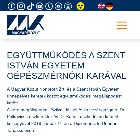
Skip
to
content
EGYÜTTMŰKÖDÉS A SZENT
ISTVÁN EGYETEM
GÉPÉSZMÉRNÖKI KARÁVAL
A Magyar Közút Nonprofit Zrt. és a Szent István Egyetem
ünnepélyes keretek között együttműködési megállapodást
kötött.
A keretmegállapodást Szilvai József Attila vezérigazgató, Dr.
Palkovics László rektor és Dr. Kátai László dékán látta el
kézjegyével 2019. január 11-én a Diplomaosztó Ünnepi
Tanácsülésen.