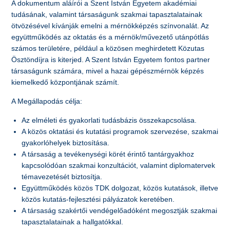
A dokumentum aláírói a Szent István Egyetem akadémiai
tudásának, valamint társaságunk szakmai tapasztalatainak
ötvözésével kívánják emelni a mérnökképzés színvonalát. Az
együttműködés az oktatás és a mérnök/művezető utánpótlás
számos területére, például a közösen meghirdetett Közutas
Ösztöndíjra is kiterjed. A Szent István Egyetem fontos partner
társaságunk számára, mivel a hazai gépészmérnök képzés
kiemelkedő központjának számít.
A Megállapodás célja:
Az elméleti és gyakorlati tudásbázis összekapcsolása.
A közös oktatási és kutatási programok szervezése, szakmai
gyakorlóhelyek biztosítása.
A társaság a tevékenységi körét érintő tantárgyakhoz
kapcsolódóan szakmai konzultációt, valamint diplomatervek
témavezetését biztosítja.
Együttműködés közös TDK dolgozat, közös kutatások, illetve
közös kutatás-fejlesztési pályázatok keretében.
A társaság szakértői vendégelőadóként megosztják szakmai
tapasztalatainak a hallgatókkal.