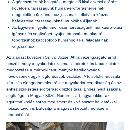
A gépészmérnök hallgatók, megfelelő kiválasztási eljárást
követően, társaságunk humán-erőforrás terveinek
megfelelően ösztöndíjhoz jussanak – illetve a képzés
befejeztével társaságunknál munkába álljanak.
Az Egyetem figyelemmel kíséri társaságunk munkaerő-piaci
igényeit és segítséget nyújt a társaság munkaerő
toborzáshoz kapcsolódó humánpolitikai feladatainak
végzéséhez.
Az aláírást követően Szilvai József Attila vezérigazgató arról
beszélt, hogy a gyakorlati szakmai ismeretek és tapasztalatok
megosztása a mérnöki tanulmányok hatékonysága
növelésének egyik legfontosabb eszköze. A felsőfokú műszaki
kép¬zés elengedhetetlen része a gyakorlat-centrikusság és az
ehhez szükséges erőforrások biztosítása. Ehhez nyújt szakmai
segítséget a Magyar Közút Nonprofit Zrt, ugyanakkor az
együttműködés során megismert és kiválasztott hallgatókkal
hosszú távon is biztosítja a magasan képzett munkaerő
utánpótlását.