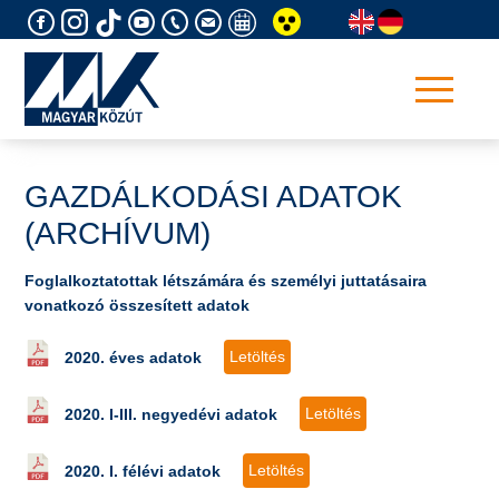
Skip
to
content
GAZDÁLKODÁSI ADATOK
(ARCHÍVUM)
Foglalkoztatottak létszámára és személyi juttatásaira
vonatkozó összesített adatok
Letöltés
2020. éves adatok
Letöltés
2020. I-III. negyedévi adatok
Letöltés
2020. I. félévi adatok