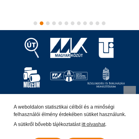
Magyar Közút Nonprofit Zrt.
1024 Budapest, Fényes
A weboldalon statisztikai célból és a minőségi
Elek utca 7-13.
+36 (1) 819-9000
info@kozut.hu
felhasználói élmény érdekében sütiket használunk.
A sütikről bővebb tájékoztatást
itt olvashat
.
MKNZRT (KRID: 153207128) Hivatali Kapu
Közérdekű adatok
Impresszum
Másolatkészítési szabályzat –