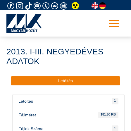
Skip
to
content
2013. I-III. NEGYEDÉVES
ADATOK
Letöltés
Letöltés
1
Fájlméret
181.50 KB
Fájlok Száma
1