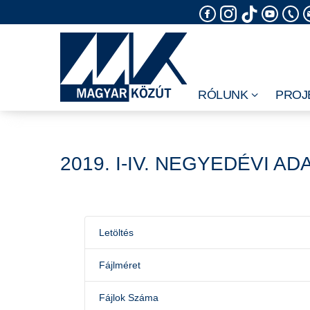
Skip
to
content
RÓLUNK
PROJ
2019. I-IV. NEGYEDÉVI AD
Letöltés
Fájlméret
Fájlok Száma