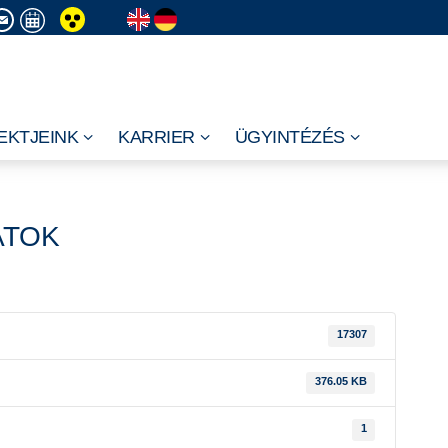
EKTJEINK
KARRIER
ÜGYINTÉZÉS
ATOK
17307
376.05 KB
1