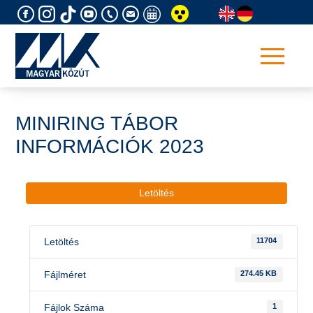
Skip
to
content
MINIRING TÁBOR
INFORMÁCIÓK 2023
Letöltés
Letöltés
11704
Fájlméret
274.45 KB
Fájlok Száma
1