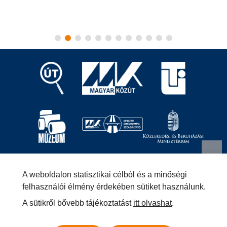
Magyar Közút Nonprofit Zrt.
1024 Budapest, Fényes
A weboldalon statisztikai célból és a minőségi
Elek utca 7-13.
+36 (1) 819-9000
info@kozut.hu
felhasználói élmény érdekében sütiket használunk.
A sütikről bővebb tájékoztatást
itt olvashat
.
MKNZRT (KRID: 153207128) Hivatali Kapu
Közérdekű adatok
Impresszum
Másolatkészítési szabályzat –