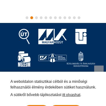
Magyar Közút Nonprofit Zrt.
1024 Budapest, Fényes
A weboldalon statisztikai célból és a minőségi
Elek utca 7-13.
+36 (1) 819-9000
info@kozut.hu
felhasználói élmény érdekében sütiket használunk.
A sütikről bővebb tájékoztatást
itt olvashat
.
MKNZRT (KRID: 153207128) Hivatali Kapu
Közérdekű adatok
Impresszum
Másolatkészítési szabályzat –