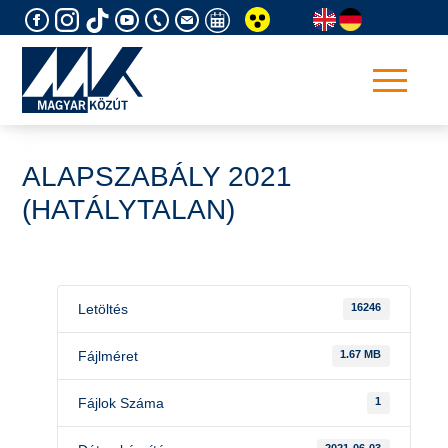
Skip
to
content
ALAPSZABÁLY 2021
(HATÁLYTALAN)
Letöltés
16246
Fájlméret
1.67 MB
Fájlok Száma
1