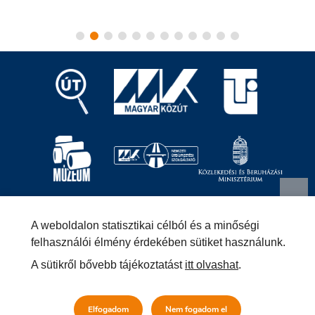
Magyar Közút Nonprofit Zrt.
1024 Budapest, Fényes
A weboldalon statisztikai célból és a minőségi
Elek utca 7-13.
+36 (1) 819-9000
info@kozut.hu
felhasználói élmény érdekében sütiket használunk.
A sütikről bővebb tájékoztatást
itt olvashat
.
MKNZRT (KRID: 153207128) Hivatali Kapu
Közérdekű adatok
Impresszum
Másolatkészítési szabályzat –
Elfogadom
Nem fogadom el
Jogi közlemény
Általános szerződési feltételek
Adatvédelmi