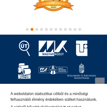
Magyar Közút Nonprofit Zrt.
1024 Budapest, Fényes
A weboldalon statisztikai célból és a minőségi
Elek utca 7-13.
+36 (1) 819-9000
info@kozut.hu
felhasználói élmény érdekében sütiket használunk.