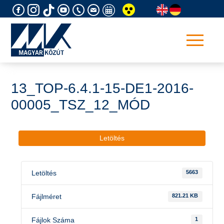
Skip
to
content
13_TOP-6.4.1-15-DE1-2016-
00005_TSZ_12_MÓD
Letöltés
Letöltés
5663
Fájlméret
821.21 KB
Fájlok Száma
1