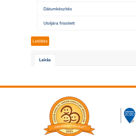
Dátumkészítés
Utoljára frissített
Letöltés
Leírás