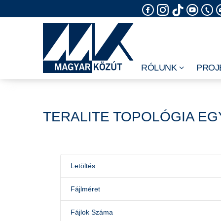
Skip
to
content
RÓLUNK
PROJ
TERALITE TOPOLÓGIA EGY
Letöltés
Fájlméret
Fájlok Száma