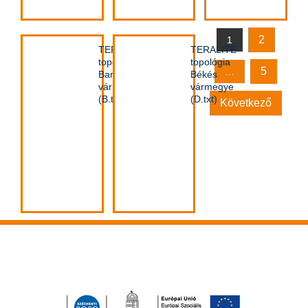
2
1
TERALITE
TERALITE
topológia
topológia
5
…
Baranya
Békés
vármegye
vármegye
(B.txt)
(D.txt)
Következő