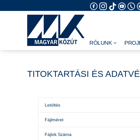
Skip
to
content
RÓLUNK
PROJ
TITOKTARTÁSI ÉS ADATV
Letöltés
Fájlméret
Fájlok Száma