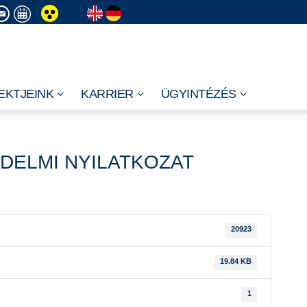
EKTJEINK
KARRIER
ÜGYINTÉZÉS
ÉDELMI NYILATKOZAT
20923
19.84 KB
1