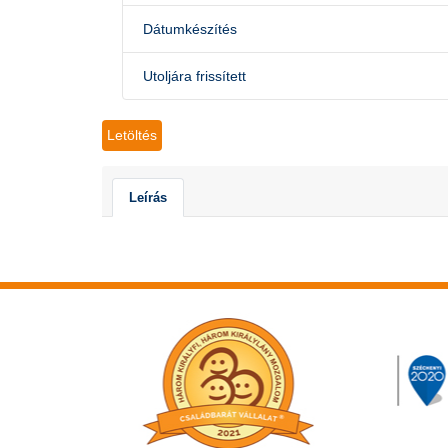
Dátumkészítés
Utoljára frissített
Letöltés
Leírás