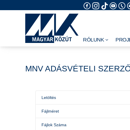
Skip
to
content
RÓLUNK
PROJ
MNV ADÁSVÉTELI SZERZ
Letöltés
Fájlméret
Fájlok Száma