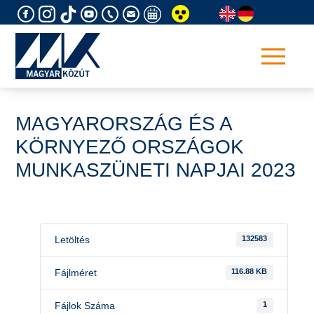
Skip
to
content
MAGYARORSZÁG ÉS A
KÖRNYEZŐ ORSZÁGOK
MUNKASZÜNETI NAPJAI 2023
Letöltés
132583
Fájlméret
116.88 KB
Fájlok Száma
1