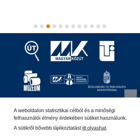
Magyar Közút Nonprofit Zrt.
1024 Budapest, Fényes
A weboldalon statisztikai célból és a minőségi
Elek utca 7-13.
+36 (1) 819-9000
info@kozut.hu
felhasználói élmény érdekében sütiket használunk.
A sütikről bővebb tájékoztatást
itt olvashat
.
MKNZRT (KRID: 153207128) Hivatali Kapu