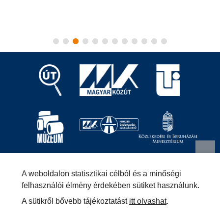
Magyar Közút Nonprofit Zrt.
1024 Budapest, Fényes
A weboldalon statisztikai célból és a minőségi
Elek utca 7-13.
+36 (1) 819-9000
info@kozut.hu
felhasználói élmény érdekében sütiket használunk.
A sütikről bővebb tájékoztatást
itt olvashat
.
MKNZRT (KRID: 153207128) Hivatali Kapu