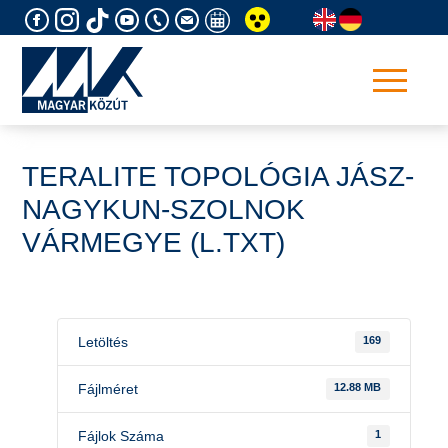
Skip
to
content
TERALITE TOPOLÓGIA JÁSZ-
NAGYKUN-SZOLNOK
VÁRMEGYE (L.TXT)
Letöltés
169
Fájlméret
12.88 MB
Fájlok Száma
1