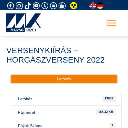
Skip
to
content
VERSENYKIÍRÁS –
HORGÁSZVERSENY 2022
Letöltés
Letöltés
13039
Fájlméret
168.32 KB
Fájlok Száma
1