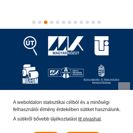
Magyar Közút Nonprofit Zrt.
1024 Budapest, Fényes
A weboldalon statisztikai célból és a minőségi
Elek utca 7-13.
+36 (1) 819-9000
info@kozut.hu
felhasználói élmény érdekében sütiket használunk.
A sütikről bővebb tájékoztatást
itt olvashat
.
MKNZRT (KRID: 153207128) Hivatali Kapu
Közérdekű adatok
Impresszum
Másolatkészítési szabályzat –