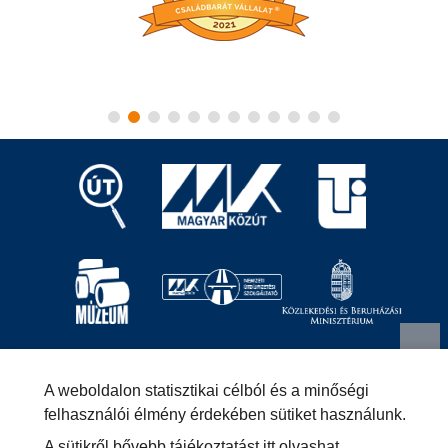
Magyar Közút Nonprofit Zrt.
1024 Budapest, Fényes
A weboldalon statisztikai célból és a minőségi
Elek utca 7-13.
+36 (1) 819-9000
info@kozut.hu
felhasználói élmény érdekében sütiket használunk.
MKNZRT (KRID: 153207128) Hivatali Kapu
A sütikről bővebb tájékoztatást
itt olvashat
.