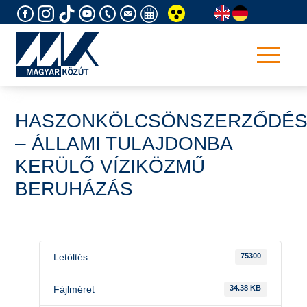
Skip
to
content
HASZONKÖLCSÖNSZERZŐDÉ
– ÁLLAMI TULAJDONBA
KERÜLŐ VÍZIKÖZMŰ
BERUHÁZÁS
Letöltés
75300
Fájlméret
34.38 KB