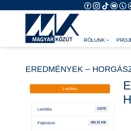
Skip
to
content
RÓLUNK
PROJ
EREDMÉNYEK – HORGÁSZ
E
Letöltés
H
Letöltés
13370
Fájlméret
291.31 KB