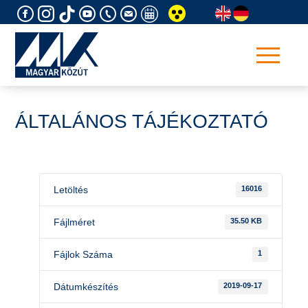
Skip
to
content
ÁLTALÁNOS TÁJÉKOZTATÓ
Letöltés
16016
Fájlméret
35.50 KB
Fájlok Száma
1
Dátumkészítés
2019-09-17