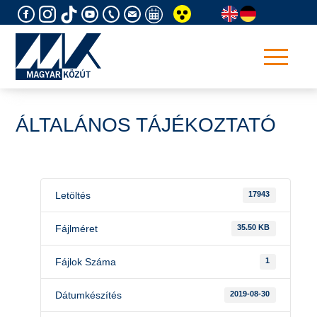
Skip
to
content
ÁLTALÁNOS TÁJÉKOZTATÓ
Letöltés
17943
Fájlméret
35.50 KB
Fájlok Száma
1
Dátumkészítés
2019-08-30