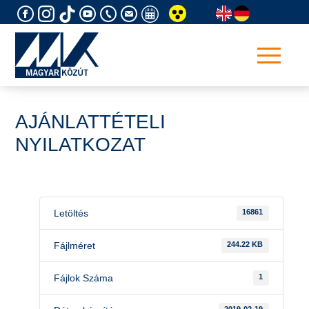
Skip
to
content
AJÁNLATTÉTELI
NYILATKOZAT
Letöltés
16861
Fájlméret
244.22 KB
Fájlok Száma
1