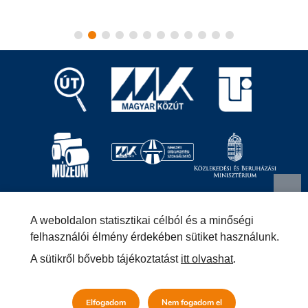
Magyar Közút Nonprofit Zrt.
1024 Budapest, Fényes
A weboldalon statisztikai célból és a minőségi
Elek utca 7-13.
+36 (1) 819-9000
info@kozut.hu
felhasználói élmény érdekében sütiket használunk.
A sütikről bővebb tájékoztatást
itt olvashat
.
MKNZRT (KRID: 153207128) Hivatali Kapu
Közérdekű adatok
Impresszum
Másolatkészítési szabályzat –
Elfogadom
Nem fogadom el
Jogi közlemény
Általános szerződési feltételek
Adatvédelmi