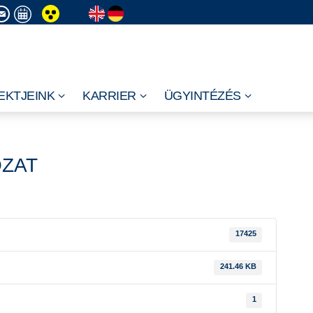
EKTJEINK
KARRIER
ÜGYINTÉZÉS
OZAT
17425
241.46 KB
1