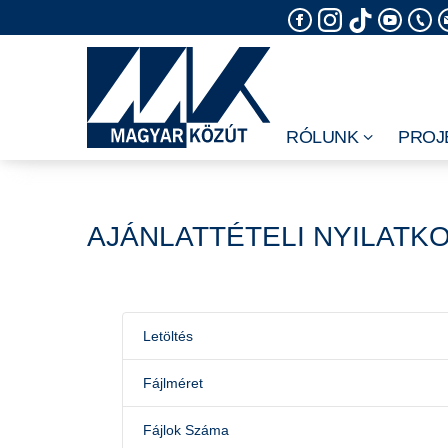
Skip
to
content
RÓLUNK
PROJ
AJÁNLATTÉTELI NYILATK
Letöltés
Fájlméret
Fájlok Száma