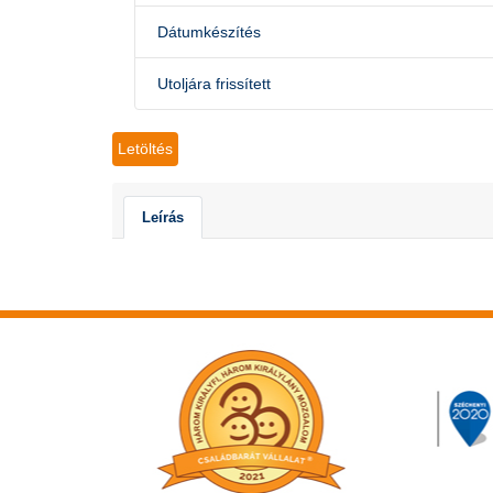
Dátumkészítés
Utoljára frissített
Letöltés
Leírás