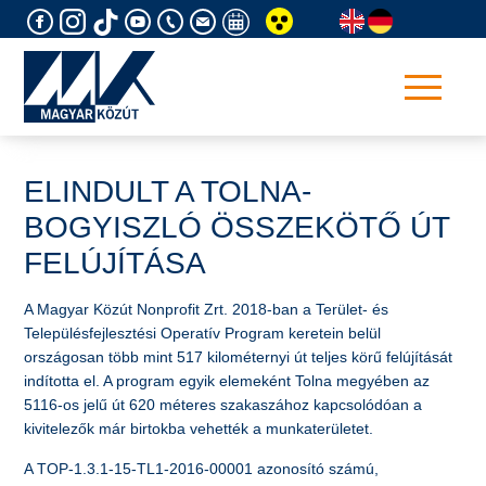
Skip
to
content
ELINDULT A TOLNA-
BOGYISZLÓ ÖSSZEKÖTŐ ÚT
FELÚJÍTÁSA
A Magyar Közút Nonprofit Zrt. 2018-ban a Terület- és
Településfejlesztési Operatív Program keretein belül
országosan több mint 517 kilométernyi út teljes körű felújítását
indította el. A program egyik elemeként Tolna megyében az
5116-os jelű út 620 méteres szakaszához kapcsolódóan a
kivitelezők már birtokba vehették a munkaterületet.
A TOP-1.3.1-15-TL1-2016-00001 azonosító számú,