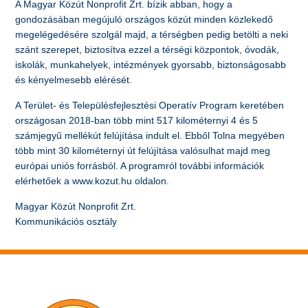
A Magyar Közút Nonprofit Zrt. bízik abban, hogy a
gondozásában megújuló országos közút minden közlekedő
megelégedésére szolgál majd, a térségben pedig betölti a neki
szánt szerepet, biztosítva ezzel a térségi központok, óvodák,
iskolák, munkahelyek, intézmények gyorsabb, biztonságosabb
és kényelmesebb elérését.
A Terület- és Településfejlesztési Operatív Program keretében
országosan 2018-ban több mint 517 kilométernyi 4 és 5
számjegyű mellékút felújítása indult el. Ebből Tolna megyében
több mint 30 kilométernyi út felújítása valósulhat majd meg
európai uniós forrásból. A programról további információk
elérhetőek a www.kozut.hu oldalon.
Magyar Közút Nonprofit Zrt.
Kommunikációs osztály