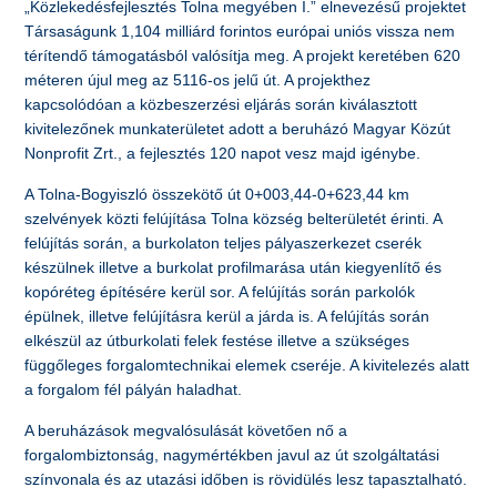
„Közlekedésfejlesztés Tolna megyében I.” elnevezésű projektet
Társaságunk 1,104 milliárd forintos európai uniós vissza nem
térítendő támogatásból valósítja meg. A projekt keretében 620
méteren újul meg az 5116-os jelű út. A projekthez
kapcsolódóan a közbeszerzési eljárás során kiválasztott
kivitelezőnek munkaterületet adott a beruházó Magyar Közút
Nonprofit Zrt., a fejlesztés 120 napot vesz majd igénybe.
A Tolna-Bogyiszló összekötő út 0+003,44-0+623,44 km
szelvények közti felújítása Tolna község belterületét érinti. A
felújítás során, a burkolaton teljes pályaszerkezet cserék
készülnek illetve a burkolat profilmarása után kiegyenlítő és
kopóréteg építésére kerül sor. A felújítás során parkolók
épülnek, illetve felújításra kerül a járda is. A felújítás során
elkészül az útburkolati felek festése illetve a szükséges
függőleges forgalomtechnikai elemek cseréje. A kivitelezés alatt
a forgalom fél pályán haladhat.
A beruházások megvalósulását követően nő a
forgalombiztonság, nagymértékben javul az út szolgáltatási
színvonala és az utazási időben is rövidülés lesz tapasztalható.