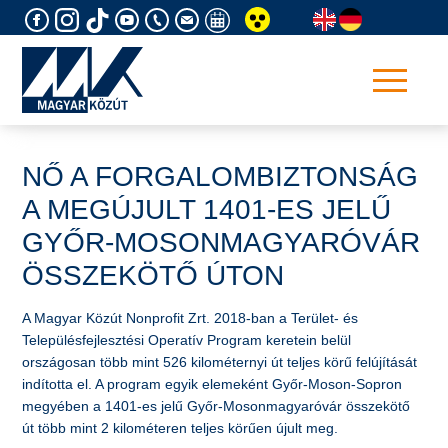
Skip
to
content
NŐ A FORGALOMBIZTONSÁG
A MEGÚJULT 1401-ES JELŰ
GYŐR-MOSONMAGYARÓVÁR
ÖSSZEKÖTŐ ÚTON
A Magyar Közút Nonprofit Zrt. 2018-ban a Terület- és
Településfejlesztési Operatív Program keretein belül
országosan több mint 526 kilométernyi út teljes körű felújítását
indította el. A program egyik elemeként Győr-Moson-Sopron
megyében a 1401-es jelű Győr-Mosonmagyaróvár összekötő
út több mint 2 kilométeren teljes körűen újult meg.