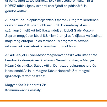
új burkolaton tartós burkolati jelek felfestéséről, valamint a
KRESZ táblák igény szerinti cseréjéről és pótlásáról is
gondoskodtak.
A Terület- és Településfejlesztési Operatív Program keretében
országosan 2018-ban több mint 526 kilométernyi 4 és 5
számjegyű mellékút felújítása indult el. Ebből Győr-Moson-
Sopron megyében közel 8,8 kilométernyi út felújítása valósulhat
majd meg európai uniós forrásból. A programról további
információk elérhetőek a www.kozut.hu oldalon.
A 1401-es jelű Győr-Mosonmagyaróvár összekötő utat érintő
beruházás ünnepélyes átadásán Németh Zoltán, a Megyei
Közgyűlés elnöke, Babos Attila, Dunaszeg polgármestere és
Kecskeméti Attila, a Magyar Közút Nonprofit Zrt. megyei
igazgatója tartott beszédet.
Magyar Közút Nonprofit Zrt.
Kommunikációs osztály