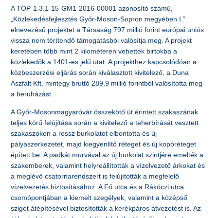
A TOP-1.3.1-15-GM1-2016-00001 azonosító számú,
„Közlekedésfejlesztés Győr-Moson-Sopron megyében I.”
elnevezésű projektet a Társaság 797 millió forint európai uniós
vissza nem térítendő támogatásból valósítja meg. A projekt
keretében több mint 2 kilométeren vehették birtokba a
közlekedők a 1401-es jelű utat. A projekthez kapcsolódóan a
közbeszerzési eljárás során kiválasztott kivitelező, a Duna
Aszfalt Kft. mintegy bruttó 289,9 millió forintból valósította meg
a beruházást.
A Győr-Mosonmagyaróvár összekötő út érintett szakaszának
teljes körű felújítása során a kivitelező a teherbírását vesztett
szakaszokon a rossz burkolatot elbontotta és új
pályaszerkezetet, majd kiegyenlítő réteget és új kopóréteget
épített be. A padkát murvával az új burkolat szintjére emelték a
szakemberek, valamint helyreállították a vízelvezető árkokat és
a meglévő csatornarendszert is felújították a megfelelő
vízelvezetés biztosításához. A Fő utca és a Rákóczi utca
csomópontjában a kiemelt szegélyek, valamint a középső
sziget átépítésével biztosították a kerékpáros átvezetést is. Az