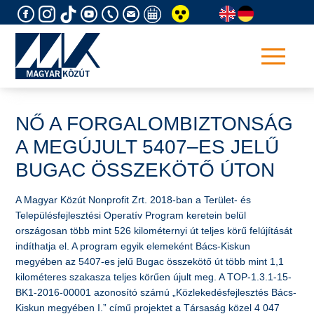
Skip
to
content
NŐ A FORGALOMBIZTONSÁG
A MEGÚJULT 5407–ES JELŰ
BUGAC ÖSSZEKÖTŐ ÚTON
​A Magyar Közút Nonprofit Zrt. 2018-ban a Terület- és
Településfejlesztési Operatív Program keretein belül
országosan több mint 526 kilométernyi út teljes körű felújítását
indíthatja el. A program egyik elemeként Bács-Kiskun
megyében az 5407-es jelű Bugac összekötő út több mint 1,1
kilométeres szakasza teljes körűen újult meg. A TOP-1.3.1-15-
BK1-2016-00001 azonosító számú „Közlekedésfejlesztés Bács-
Kiskun megyében I.” című projektet a Társaság közel 4 047