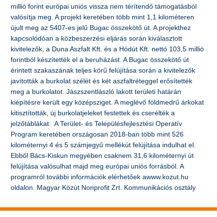
millió forint európai uniós vissza nem térítendő támogatásból
valósítja meg. A projekt keretében több mint 1,1 kilométeren
újult meg az 5407-es jelű Bugac összekötő út. A projekthez
kapcsolódóan a közbeszerzési eljárás során kiválasztott
kivitelezők, a Duna Aszfalt Kft. és a Hódút Kft. nettó 103,5 millió
forintból készítették el a beruházást. A Bugac összekötő út
érintett szakaszának teljes körű felújítása során a kivitelezők
javították a burkolat szélét és két aszfaltréteggel erősítették
meg a burkolatot. Jászszentlászló lakott területi határán
kiépítésre került egy középsziget. A meglévő földmedrű árkokat
kitisztították, új burkolatjeleket festettek és cserélték a
jelzőtáblákat. A Terület- és Településfejlesztési Operatív
Program keretében országosan 2018-ban több mint 526
kilométernyi 4 és 5 számjegyű mellékút felújítása indulhat el.
Ebből Bács-Kiskun megyében csaknem 31,6 kilométernyi út
felújítása valósulhat majd meg európai uniós forrásból. A
programról további információk elérhetőek awww.kozut.hu
oldalon. Magyar Közút Nonprofit Zrt. Kommunikációs osztály