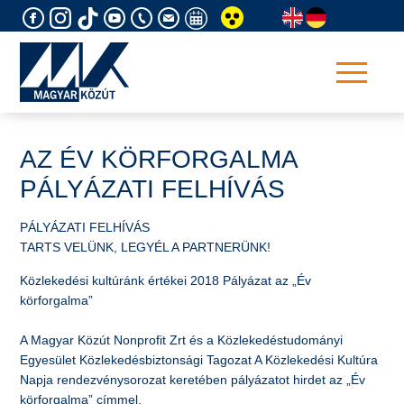
Skip
to
content
AZ ÉV KÖRFORGALMA
PÁLYÁZATI FELHÍVÁS
​PÁLYÁZATI FELHÍVÁS
TARTS VELÜNK, LEGYÉL A PARTNERÜNK!
Közlekedési kultúránk értékei 2018 Pályázat az „Év
körforgalma”
A Magyar Közút Nonprofit Zrt és a Közlekedéstudományi
Egyesület Közlekedésbiztonsági Tagozat A Közlekedési Kultúra
Napja rendezvénysorozat keretében pályázatot hirdet az „Év
körforgalma” címmel.