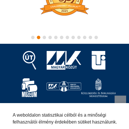
Magyar Közút Nonprofit Zrt.
1024 Budapest, Fényes
A weboldalon statisztikai célból és a minőségi
Elek utca 7-13.
+36 (1) 819-9000
info@kozut.hu
felhasználói élmény érdekében sütiket használunk.