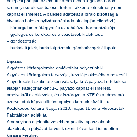
belépési pontjain az elmúlt három évben legalább három
személyi sérüléses baleset történt, akkor a létesítmény nem
kaphat elismerést. A baleseti adatokat a bíráló bizottság a
hivatalos baleset nyilvántartási adatok alapján ellenőrzi.)
– körforgalom műtárgyai és az úthálózat harmonizációja
– gyalogos és kerékpáros átvezetések kialakítása
– gondozottság
– burkolati jelek, burkolatprizmák, gömbsüvegek állapota
Díjazás:
A győztes körforgalomba emléktáblát helyezünk ki.
A győztes körforgalom tervezője, kezelője oklevélben részesül.
A nyerteseket szakmai zsűri választja ki. A pályázat értékelése
alapján kategóriánként 1-1 pályázó kaphat elismerést,
amelyekről az oklevelet, és dísztárgyat a KTE és a támogató
szervezetek képviselői ünnepélyes keretek között – a
Közlekedés Kultúra Napján 2018. május 11-én a Művészetek
Palotájában adják át.
Amennyiben a jelentkezésekben pozitív tapasztalatok
alakulnak, a pályázat terveink szerint évenként ismételten
kiírásra kerülne.