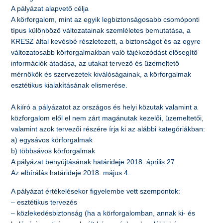
A pályázat alapvető célja
A körforgalom, mint az egyik legbiztonságosabb csomóponti
típus különböző változatainak szemléletes bemutatása, a
KRESZ által kevésbé részletezett, a biztonságot és az egyre
változatosabb körforgalmakban való tájékozódást elősegítő
információk átadása, az utakat tervező és üzemeltető
mérnökök és szervezetek kiválóságainak, a körforgalmak
esztétikus kialakításának elismerése.
A kiíró a pályázatot az országos és helyi közutak valamint a
közforgalom elől el nem zárt magánutak kezelői, üzemeltetői,
valamint azok tervezői részére írja ki az alábbi kategóriákban:
a) egysávos körforgalmak
b) többsávos körforgalmak
A pályázat benyújtásának határideje 2018. április 27.
Az elbírálás határideje 2018. május 4.
A pályázat értékelésekor figyelembe vett szempontok:
– esztétikus tervezés
– közlekedésbiztonság (ha a körforgalomban, annak ki- és