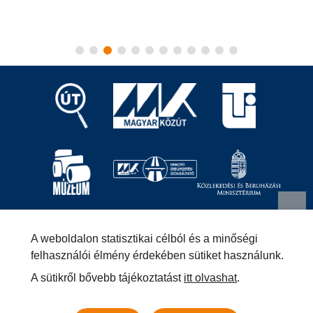
Magyar Közút Nonprofit Zrt.
1024 Budapest, Fényes
A weboldalon statisztikai célból és a minőségi
Elek utca 7-13.
+36 (1) 819-9000
info@kozut.hu
felhasználói élmény érdekében sütiket használunk.
A sütikről bővebb tájékoztatást
itt olvashat
.
MKNZRT (KRID: 153207128) Hivatali Kapu
Közérdekű adatok
Impresszum
Másolatkészítési szabályzat –