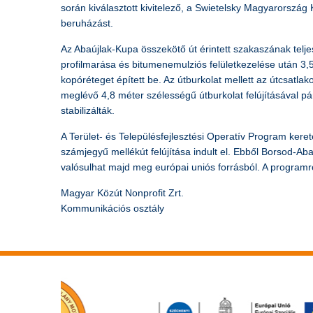
során kiválasztott kivitelező, a Swietelsky Magyarország K
beruházást.
Az Abaújlak-Kupa összekötő út érintett szakaszának teljes
profilmarása és bitumenemulziós felületkezelése után 3,5
kopóréteget épített be. Az útburkolat mellett az útcsatlako
meglévő 4,8 méter szélességű útburkolat felújításával pá
stabilizálták.
A Terület- és Településfejlesztési Operatív Program ker
számjegyű mellékút felújítása indult el. Ebből Borsod-Ab
valósulhat majd meg európai uniós forrásból. A programr
Magyar Közút Nonprofit Zrt.
Kommunikációs osztály