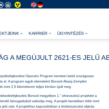
EKTJEINK
KARRIER
ÜGYINTÉZÉS
G A MEGÚJULT 2621-ES JELŰ A
epülésfejlesztési Operatív Program keretein belül országosan
ította el. A program egyik elemeként Borsod-Abaúj-Zemplén
 mint 2,5 kilométeren teljes körűen újult meg.
ekedésfejlesztés Borsod megyében 1.” elnevezésű projektet a
rítendő támogatásból valósítja meg. A projekt keretében több mint
 jelű utat. A projekthez kapcsolódóan a közbeszerzési eljárás