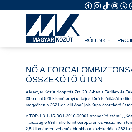
Skip
to
content
RÓLUNK
PROJ
NŐ A FORGALOMBIZTONSÁ
ÖSSZEKÖTŐ ÚTON
A Magyar Közút Nonprofit Zrt. 2018-ban a Terület- és Tel
több mint 526 kilométernyi út teljes körű felújítását ind
megyében a 2621-es jelű Abaújlak-Kupa összekötő út több
A TOP-1.3.1-15-BO1-2016-00001 azonosító számú, „Közl
Társaság 5 599 millió forint európai uniós vissza nem té
2,5 kilométeren vehették birtokba a közlekedők a 2621-es