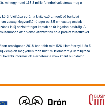
ft. mintegy nettó 115,3 millió forintból valósította meg a
 körű felújítása során a kivitelező a meglévő burkolat
 cm vastag kiegyenlítő réteget és 3,5 cm vastag aszfalt
zások is új aszfaltréteget kaptak az út ingatlan határáig. A
rhuzamosan az árkokat kitisztították és a padkát zúzottkővel
etében országosan 2018-ban több mint 526 kilométernyi 4 és 5
aúj-Zemplén megyében több mint 70 kilométernyi út felújítása
ól további információk elérhetőek a www.kozut.hu oldalon.