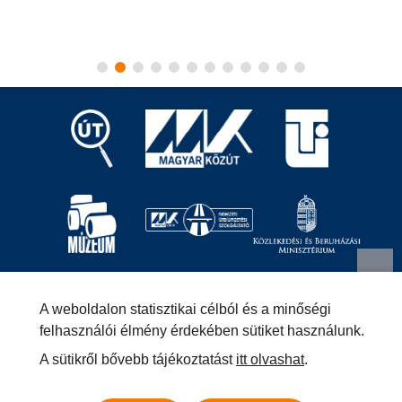
Magyar Közút Nonprofit Zrt.
1024 Budapest, Fényes
A weboldalon statisztikai célból és a minőségi
Elek utca 7-13.
+36 (1) 819-9000
info@kozut.hu
felhasználói élmény érdekében sütiket használunk.
A sütikről bővebb tájékoztatást
itt olvashat
.
MKNZRT (KRID: 153207128) Hivatali Kapu
Közérdekű adatok
Impresszum
Másolatkészítési szabályzat –