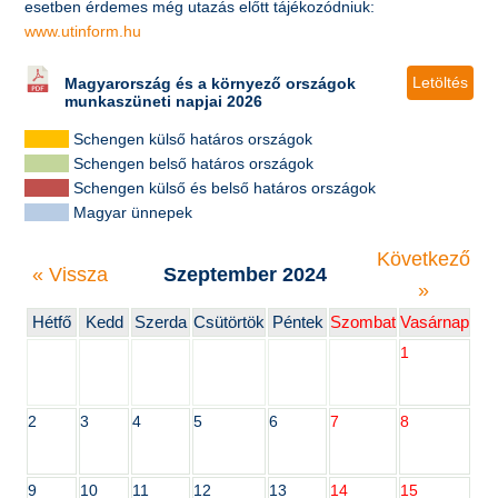
esetben érdemes még utazás előtt tájékozódniuk:
www.utinform.hu
Letöltés
Magyarország és a környező országok
munkaszüneti napjai 2026
Schengen külső határos országok
Schengen belső határos országok
Schengen külső és belső határos országok
Magyar ünnepek
Következő
« Vissza
Szeptember 2024
»
Hétfő
Kedd
Szerda
Csütörtök
Péntek
Szombat
Vasárnap
1
2
3
4
5
6
7
8
9
10
11
12
13
14
15