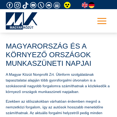
Skip
to
content
MAGYARORSZÁG ÉS A
KÖRNYEZŐ ORSZÁGOK
MUNKASZÜNETI NAPJAI
A Magyar Közút Nonprofit Zrt. Útinform szolgálatának
tapasztalatai alapján több gyorsforgalmi útvonalon is a
szokásosnál nagyobb forgalomra számíthatnak a közlekedők a
környező országok munkaszüneti napjaiban.
Ezekben az időszakokban várhatóan érdemben megnő a
nemzetközi forgalom, így az autósok hosszabb menetidőre
számíthatnak. Az aktuális forgalmi helyzetről pedig minden