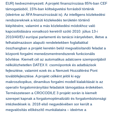
EUR) kedvezményezett. A projekt finanszírozása 85%-ban CEF
támogatásból, 15%-ban költségvetési forrásból történik
(ideértve az ÁFA finanszírozását is). Az intelligens közlekedési
rendszereknek a közúti közlekedés területén történő
kiépítésére, valamint a más közlekedési módokhoz való
kapcsolódására vonatkozó keretről szóló 2010. július 13-i
2010/40/EU európai parlamenti és tanácsi irányelvben, illetve a
felhatalmazáson alapuló rendeletekben foglaltakkal
összhangban a projekt keretén belül megvalósítandó feladat a
központi forgalmi menedzsmentrendszerek funkcionális
bővítése. Kiemelt cél az automatikus adatcsere szempontjából
nélkülözhetetlen DATEX II. csomópontok és adatbázisok
fejlesztése, valamint ezek és a Nemzeti Hozzáférési Pont
továbbfejlesztése. A projekt célként jelöli ki egy
makroszkopikus, dinamikus forgalmi modell kialakítását is az
operatív forgalomirányítási feladatok támogatása érdekében.
Természetesen a CROCODILE 3 projekt során is kiemelt
szerepet kapnak a forgalomoptimalizáló és forgalombiztonsági
intézkedések is. 2018 első negyedévében sor került a
megvalósítás előkészítő munkálataira – ideértve a