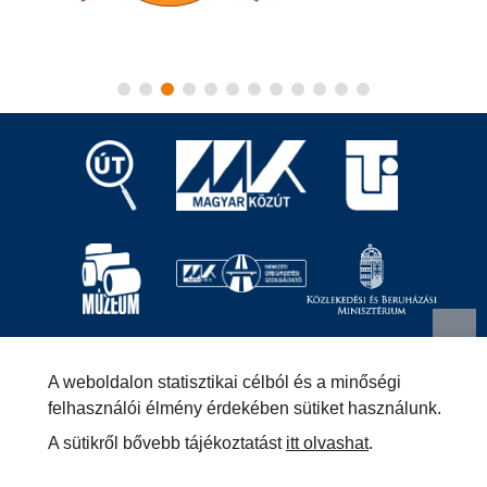
Magyar Közút Nonprofit Zrt.
1024 Budapest, Fényes
A weboldalon statisztikai célból és a minőségi
Elek utca 7-13.
+36 (1) 819-9000
info@kozut.hu
felhasználói élmény érdekében sütiket használunk.
A sütikről bővebb tájékoztatást
itt olvashat
.
MKNZRT (KRID: 153207128) Hivatali Kapu