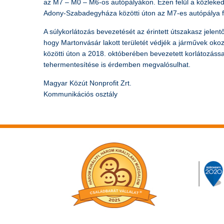
az M7 – M0 – M6-os autópályákon. Ezen felül a közleked
Adony-Szabadegyháza közötti úton az M7-es autópálya fe
A súlykorlátozás bevezetését az érintett útszakasz jelen
hogy Martonvásár lakott területét védjék a járművek okoz
közötti úton a 2018. októberében bevezetett korlátozáss
tehermentesítése is érdemben megvalósulhat.
Magyar Közút Nonprofit Zrt.
Kommunikációs osztály