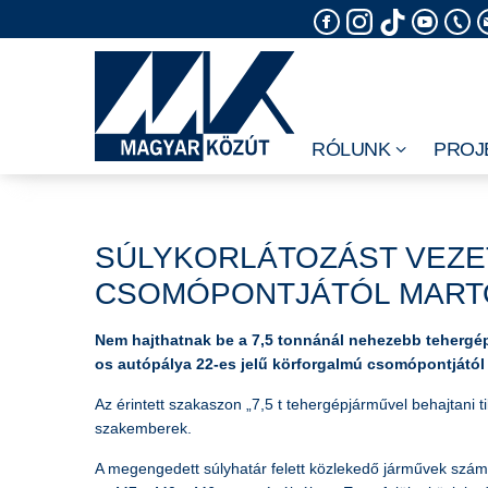
Skip
to
content
RÓLUNK
PROJ
SÚLYKORLÁTOZÁST VEZET
CSOMÓPONTJÁTÓL MART
Nem hajthatnak be a 7,5 tonnánál nehezebb tehergépj
os autópálya 22-es jelű körforgalmú csomópontjától
Az érintett szakaszon „7,5 t tehergépjárművel behajtani til
szakemberek.
A megengedett súlyhatár felett közlekedő járművek számá