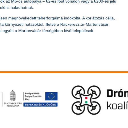
ők az M6-os autópálya – 62-es főút vonalon vagy a 6209-es jelű
lé is haladhatnak.
tősen megnövekedett teherforgalma indokolta. A korlátozás célja,
ta környezeti hatásoktól, illetve a Ráckeresztúr-Martonvásár
al együtt a Martonvásár térségében lévő települések