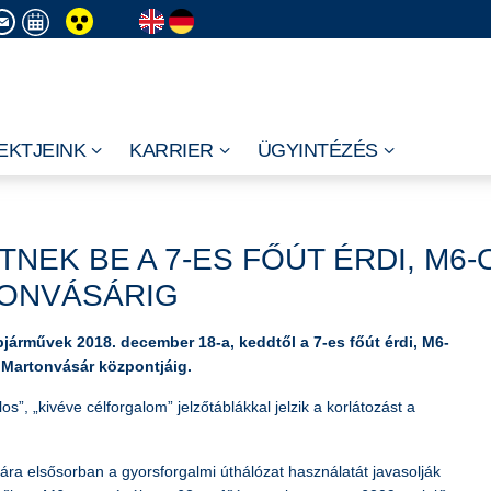
EKTJEINK
KARRIER
ÜGYINTÉZÉS
NEK BE A 7-ES FŐÚT ÉRDI, M6-
ONVÁSÁRIG
árművek 2018. december 18-a, keddtől a 7-es főút érdi, M6-
 Martonvásár központjáig.
os”, „kivéve célforgalom” jelzőtáblákkal jelzik a korlátozást a
ra elsősorban a gyorsforgalmi úthálózat használatát javasolják