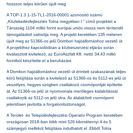
hosszon teljes körűen újult meg.
A TOP-1.3.1-15-TL1-2016-00001 azonosító számú
„Közlekedésfejlesztés Tolna megyében I.” című projektet a
Társaság 1104 millió forint európai uniós vissza nem térítendő
támogatásból valósítja meg. A projekt keretében 135 méteren
újult meg az 51366-os jelű Dombori hajóállomáshoz vezető út.
A projekthez kapcsolódóan a közbeszerzési eljárás során
kiválasztott kivitelező, az EuroAszfalt Kft. nettó 34,43 millió
forintból készítette el a beruházást.
A Dombori hajóállomáshoz vezető út érintett szakaszának teljes
körű felújítása során a kivitelező az 51366-os és 5112-es jelű út
veszélyes, hegyes szögben csatlakozó csomópontját építtette
át. Az 51366-os jelű út nyomvonala merőleges kialakítással
csatlakozik az 5112-os jelű útra. Az átalakított csomópont
jelentősen javította a forgalombiztonságot.
A Terület- és Településfejlesztési Operatív Program keretében
országosan 2018-ban több mint 526 kilométernyi 4 és 5
számjegyű mellékút felújítása indulhatott el. Ebből Tolna