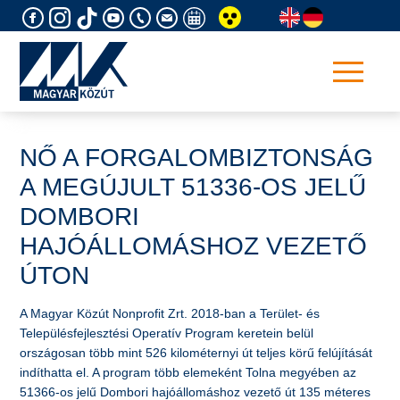
Skip
to
content
NŐ A FORGALOMBIZTONSÁG
A MEGÚJULT 51336-OS JELŰ
DOMBORI
HAJÓÁLLOMÁSHOZ VEZETŐ
ÚTON
A Magyar Közút Nonprofit Zrt. 2018-ban a Terület- és
Településfejlesztési Operatív Program keretein belül
országosan több mint 526 kilométernyi út teljes körű felújítását
indíthatta el. A program több elemeként Tolna megyében az
51366-os jelű Dombori hajóállomáshoz vezető út 135 méteres