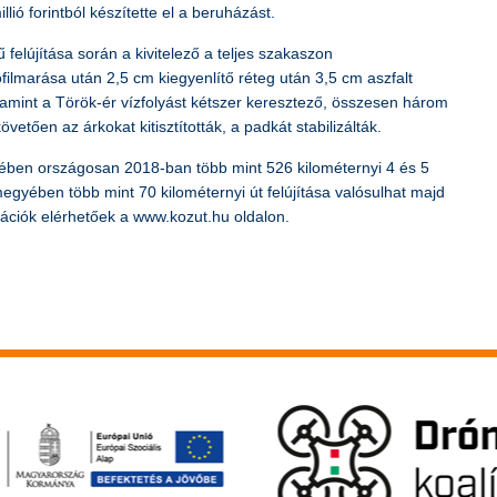
llió forintból készítette el a beruházást.
 felújítása során a kivitelező a teljes szakaszon
ilmarása után 2,5 cm kiegyenlítő réteg után 3,5 cm aszfalt
alamint a Török-ér vízfolyást kétszer keresztező, összesen három
vetően az árkokat kitisztították, a padkát stabilizálták.
etében országosan 2018-ban több mint 526 kilométernyi 4 és 5
megyében több mint 70 kilométernyi út felújítása valósulhat majd
mációk elérhetőek a www.kozut.hu oldalon.