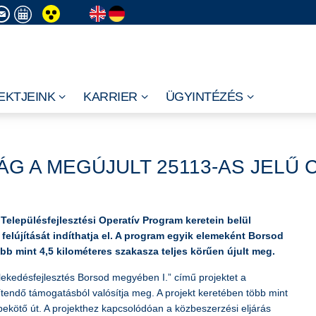
EKTJEINK
KARRIER
ÜGYINTÉZÉS
G A MEGÚJULT 25113-AS JELŰ
 Településfejlesztési Operatív Program keretein belül
 felújítását indíthatja el. A program egyik elemeként Borsod
bb mint 4,5 kilométeres szakasza teljes körűen újult meg.
kedésfejlesztés Borsod megyében I.” című projektet a
rítendő támogatásból valósítja meg. A projekt keretében több mint
bekötő út. A projekthez kapcsolódóan a közbeszerzési eljárás