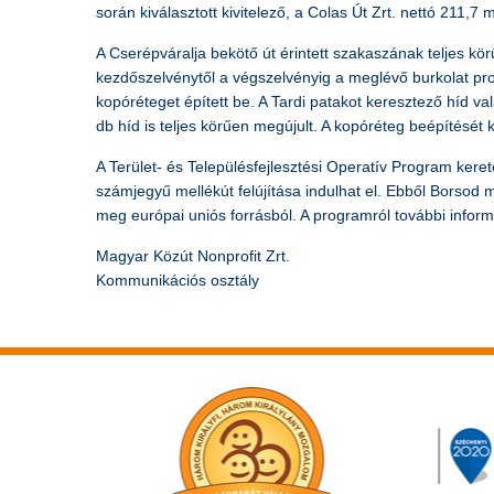
során kiválasztott kivitelező, a Colas Út Zrt. nettó 211,7 mi
A Cserépváralja bekötő út érintett szakaszának teljes körű
kezdőszelvénytől a végszelvényig a meglévő burkolat prof
kopóréteget épített be. A Tardi patakot keresztező híd v
db híd is teljes körűen megújult. A kopóréteg beépítését kö
A Terület- és Településfejlesztési Operatív Program ker
számjegyű mellékút felújítása indulhat el. Ebből Borsod 
meg európai uniós forrásból. A programról további infor
Magyar Közút Nonprofit Zrt.
Kommunikációs osztály