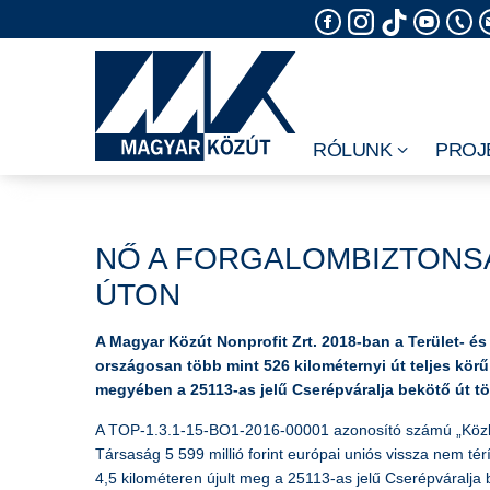
Skip
to
content
RÓLUNK
PROJ
NŐ A FORGALOMBIZTONSÁ
ÚTON
A Magyar Közút Nonprofit Zrt. 2018-ban a Terület- és
országosan több mint 526 kilométernyi út teljes körű
megyében a 25113-as jelű Cserépváralja bekötő út tö
A TOP-1.3.1-15-BO1-2016-00001 azonosító számú „Közle
Társaság 5 599 millió forint európai uniós vissza nem té
4,5 kilométeren újult meg a 25113-as jelű Cserépváralja 