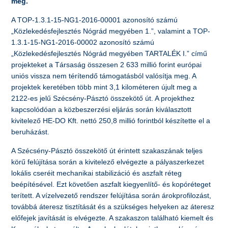
meg.
A TOP-1.3.1-15-NG1-2016-00001 azonosító számú
„Közlekedésfejlesztés Nógrád megyében 1.”, valamint a TOP-
1.3.1-15-NG1-2016-00002 azonosító számú
„Közlekedésfejlesztés Nógrád megyében TARTALÉK I.” című
projekteket a Társaság összesen 2 633 millió forint európai
uniós vissza nem térítendő támogatásból valósítja meg. A
projektek keretében több mint 3,1 kilométeren újult meg a
2122-es jelű Szécsény-Pásztó összekötő út. A projekthez
kapcsolódóan a közbeszerzési eljárás során kiválasztott
kivitelező HE-DO Kft. nettó 250,8 millió forintból készítette el a
beruházást.
A Szécsény-Pásztó összekötő út érintett szakaszának teljes
körű felújítása során a kivitelező elvégezte a pályaszerkezet
lokális cseréit mechanikai stabilizáció és aszfalt réteg
beépítésével. Ezt követően aszfalt kiegyenlítő- és kopóréteget
terített. A vízelvezető rendszer felújítása során árokprofilozást,
továbbá áteresz tisztítását és a szükséges helyeken az áteresz
előfejek javítását is elvégezte. A szakaszon található kiemelt és