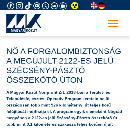
Skip
to
content
NŐ A FORGALOMBIZTONSÁG
A MEGÚJULT 2122-ES JELŰ
SZÉCSÉNY-PÁSZTÓ
ÖSSZEKÖTŐ ÚTON
A Magyar Közút Nonprofit Zrt. 2018-ban a Terület- és
Településfejlesztési Operatív Program keretein belül
országosan több mint 526 kilométernyi út teljes körű
felújítását indíthatja el. A program egyik elemeként Nógrád
megyében a 2122-es jelű Szécsény-Pásztó összekötő út
több mint 3,1 kilométeres szakasza teljes körűen újult