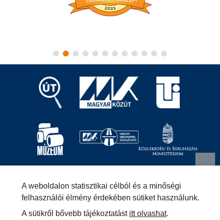
Magyar Közút Nonprofit Zrt.
1024 Budapest, Fényes
A weboldalon statisztikai célból és a minőségi
Elek utca 7-13.
+36 (1) 819-9000
info@kozut.hu
felhasználói élmény érdekében sütiket használunk.
A sütikről bővebb tájékoztatást
itt olvashat
.
MKNZRT (KRID: 153207128) Hivatali Kapu