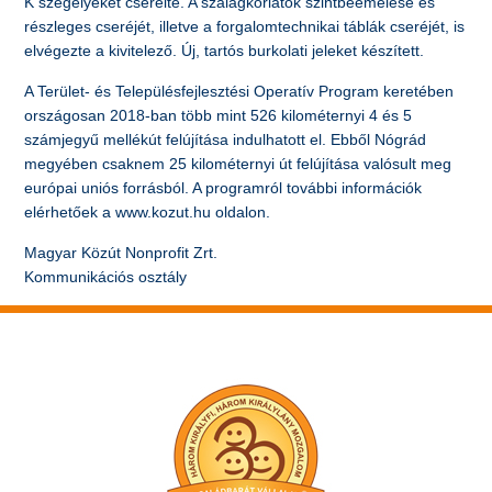
K szegélyeket cserélte. A szalagkorlátok szintbeemelése és
részleges cseréjét, illetve a forgalomtechnikai táblák cseréjét, is
elvégezte a kivitelező. Új, tartós burkolati jeleket készített.
A Terület- és Településfejlesztési Operatív Program keretében
országosan 2018-ban több mint 526 kilométernyi 4 és 5
számjegyű mellékút felújítása indulhatott el. Ebből Nógrád
megyében csaknem 25 kilométernyi út felújítása valósult meg
európai uniós forrásból. A programról további információk
elérhetőek a www.kozut.hu oldalon.
Magyar Közút Nonprofit Zrt.
Kommunikációs osztály