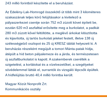
243 millió forintból készítette el a beruházást.
Az Edelény-Lak-Homrogd összekötő út több mint 3 kilométeres
szakaszának teljes körű felújításakor a kivitelező a
pályaszerkezet cseréje során 752 m3 zúzott követ épített be,
ezután 620 m3 aszfalttal erősítette meg a burkolatot, a padkát
280 m3 zúzott kővel feltöltötte, a meglévő árkokat kitisztította
és kijavította, új tartós burkolati jeleket festett, illetve 138 új
szélességjelző oszlopot és 25 új KRESZ táblát helyezett ki. A
beruházás részeként megújult a tomori Mánta-patak hídja,
átépült a híd beton pályalemeze és a járda, és természetesen
új aszfaltburkolatot is kapott. A szakemberek cserélték a
szigetelést, a korlátokat és a vízelvezetőket, a szegélyeket
sóvédelemmel látták el, surrantók és vizsgáló lépcsők épültek.
A hídfelújítás bruttó 40,4 millió forintba került.
Magyar Közút Nonprofit Zrt.
Kommunikációs osztály