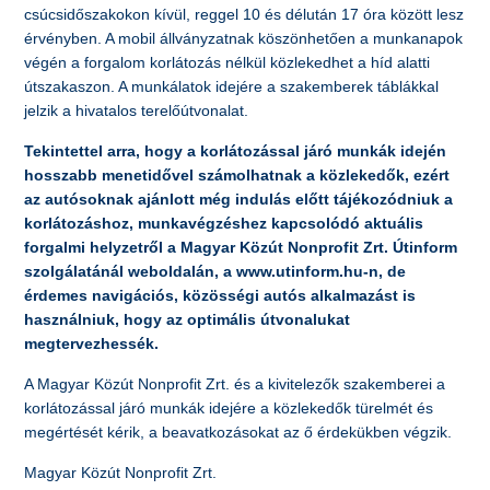
csúcsidőszakokon kívül, reggel 10 és délután 17 óra között lesz
érvényben. A mobil állványzatnak köszönhetően a munkanapok
végén a forgalom korlátozás nélkül közlekedhet a híd alatti
útszakaszon. A munkálatok idejére a szakemberek táblákkal
jelzik a hivatalos terelőútvonalat.
Tekintettel arra, hogy a korlátozással járó munkák idején
hosszabb menetidővel számolhatnak a közlekedők, ezért
az autósoknak ajánlott még indulás előtt tájékozódniuk a
korlátozáshoz, munkavégzéshez kapcsolódó aktuális
forgalmi helyzetről a Magyar Közút Nonprofit Zrt. Útinform
szolgálatánál weboldalán, a www.utinform.hu-n, de
érdemes navigációs, közösségi autós alkalmazást is
használniuk, hogy az optimális útvonalukat
megtervezhessék.
A Magyar Közút Nonprofit Zrt. és a kivitelezők szakemberei a
korlátozással járó munkák idejére a közlekedők türelmét és
megértését kérik, a beavatkozásokat az ő érdekükben végzik.
Magyar Közút Nonprofit Zrt.