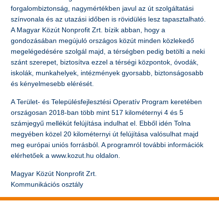
forgalombiztonság, nagymértékben javul az út szolgáltatási
színvonala és az utazási időben is rövidülés lesz tapasztalható.
A Magyar Közút Nonprofit Zrt. bízik abban, hogy a
gondozásában megújuló országos közút minden közlekedő
megelégedésére szolgál majd, a térségben pedig betölti a neki
szánt szerepet, biztosítva ezzel a térségi központok, óvodák,
iskolák, munkahelyek, intézmények gyorsabb, biztonságosabb
és kényelmesebb elérését.
A Terület- és Településfejlesztési Operatív Program keretében
országosan 2018-ban több mint 517 kilométernyi 4 és 5
számjegyű mellékút felújítása indulhat el. Ebből idén Tolna
megyében közel 20 kilométernyi út felújítása valósulhat majd
meg európai uniós forrásból. A programról további információk
elérhetőek a www.kozut.hu oldalon.
Magyar Közút Nonprofit Zrt.
Kommunikációs osztály