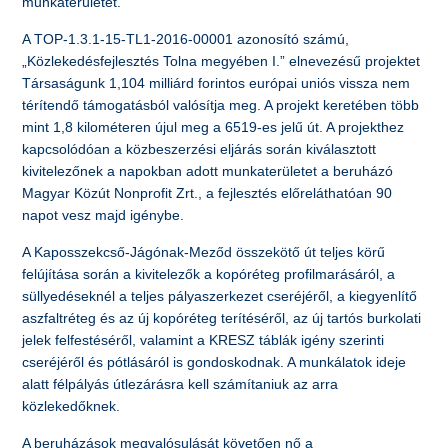
munkaterületet.
A TOP-1.3.1-15-TL1-2016-00001 azonosító számú,
„Közlekedésfejlesztés Tolna megyében I.” elnevezésű projektet
Társaságunk 1,104 milliárd forintos európai uniós vissza nem
térítendő támogatásból valósítja meg. A projekt keretében több
mint 1,8 kilométeren újul meg a 6519-es jelű út. A projekthez
kapcsolódóan a közbeszerzési eljárás során kiválasztott
kivitelezőnek a napokban adott munkaterületet a beruházó
Magyar Közút Nonprofit Zrt., a fejlesztés előreláthatóan 90
napot vesz majd igénybe.
A Kaposszekcső-Jágónak-Meződ összekötő út teljes körű
felújítása során a kivitelezők a kopóréteg profilmarásáról, a
süllyedéseknél a teljes pályaszerkezet cseréjéről, a kiegyenlítő
aszfaltréteg és az új kopóréteg terítéséről, az új tartós burkolati
jelek felfestéséről, valamint a KRESZ táblák igény szerinti
cseréjéről és pótlásáról is gondoskodnak. A munkálatok ideje
alatt félpályás útlezárásra kell számítaniuk az arra
közlekedőknek.
A beruházások megvalósulását követően nő a