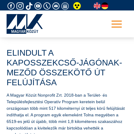
Skip
to
content
ELINDULT A
KAPOSSZEKCSŐ-JÁGÓNAK-
MEZŐD ÖSSZEKÖTŐ ÚT
FELÚJÍTÁSA
A Magyar Közút Nonprofit Zrt. 2018-ban a Terület- és
Településfejlesztési Operatív Program keretein belül
országosan több mint 517 kilométernyi út teljes körű felújítását
indíthatja el. A program egyik elemeként Tolna megyében a
6519-es jelű út újabb, több mint 1,8 kilométeres szakaszához
kapcsolódóan a kivitelezők már birtokba vehették a