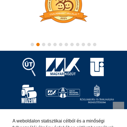
Magyar Közút Nonprofit Zrt.
1024 Budapest, Fényes
A weboldalon statisztikai célból és a minőségi
Elek utca 7-13.
+36 (1) 819-9000
info@kozut.hu