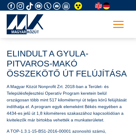
Skip
to
content
ELINDULT A GYULA-
PITVAROS-MAKÓ
ÖSSZEKÖTŐ ÚT FELÚJÍTÁSA
A Magyar Közút Nonprofit Zrt. 2018-ban a Terület- és
Településfejlesztési Operatív Program keretein belül
országosan több mint 517 kilométernyi út teljes körű felújítását
indíthatja el. A program egyik elemeként Békés megyében a
4434-es jelű út 1,8 kilométeres szakaszához kapcsolódóan a
kivitelezők már birtokba vehették a munkaterületet.
A TOP-1.3.1-15-BS1-2016-00001 azonosító számú,