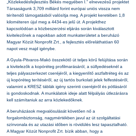
„Közlekedésfejlesztés Békés megyében I.” elnevezésű projektet
Társaságunk 3,709 milliárd forint európai uniós vissza nem
térítendő támogatásból valósítja meg. A projekt keretében 1,8
kilométeren újul meg a 4434-es jelű út. A projekthez
kapcsolódóan a közbeszerzési eljárás során kiválasztott
kivitelezőnek a napokban adott munkaterületet a beruházó
Magyar Közút Nonprofit Zrt., a fejlesztés előreláthatóan 60
napot vesz majd igénybe.
A Gyula-Pitvaros-Makó összekötő út teljes körű felújítása során
a kivitelezők a kopóréteg profilmarásáról, a süllyedéseknél a
teljes pályaszerkezet cseréjéről, a kiegyenlítő aszfaltréteg és az
új kopóréteg terítéséről, az új tartós burkolati jelek felfestéséről,
valamint a KRESZ táblák igény szerinti cseréjéről és pótlásáról
is gondoskodnak. A munkálatok ideje alatt félpályás útlezárásra
kell számítaniuk az arra közlekedőknek.
A beruházások megvalósulását követően nő a
forgalombiztonság, nagymértékben javul az út szolgáltatási
színvonala és az utazási időben is rövidülés lesz tapasztalható.
A Magyar Közút Nonprofit Zrt. bízik abban, hogy a