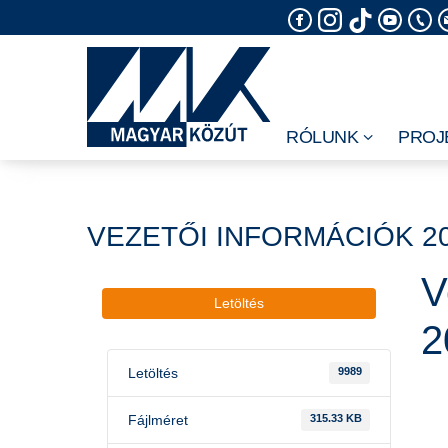
Skip
to
content
RÓLUNK
PROJ
VEZETŐI INFORMÁCIÓK 2
V
Letöltés
2
Letöltés
9989
Fájlméret
315.33 KB